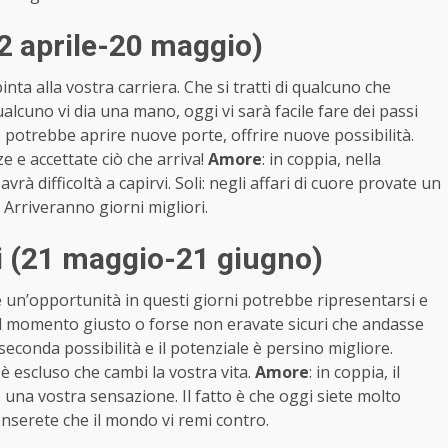
2 aprile-20 maggio)
nta alla vostra carriera. Che si tratti di qualcuno che
alcuno vi dia una mano, oggi vi sarà facile fare dei passi
o potrebbe aprire nuove porte, offrire nuove possibilità.
e e accettate ciò che arriva!
Amore
: in coppia, nella
vrà difficoltà a capirvi. Soli: negli affari di cuore provate un
 Arriveranno giorni migliori.
 (21 maggio-21 giugno)
re un’opportunità in questi giorni potrebbe ripresentarsi e
 il momento giusto o forse non eravate sicuri che andasse
seconda possibilità e il potenziale è persino migliore.
è escluso che cambi la vostra vita.
Amore
: in coppia, il
una vostra sensazione. Il fatto è che oggi siete molto
 Penserete che il mondo vi remi contro.