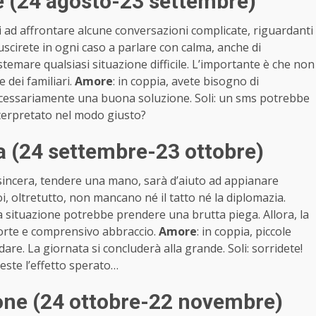
 (24 agosto-23 settembre)
ti ad affrontare alcune conversazioni complicate, riguardanti
cirete in ogni caso a parlare con calma, anche di
temare qualsiasi situazione difficile. L’importante è che non
e dei familiari.
Amore
: in coppia, avete bisogno di
ecessariamente una buona soluzione. Soli: un sms potrebbe
nterpretato nel modo giusto?
a (24 settembre-23 ottobre)
sincera, tendere una mano, sarà d’aiuto ad appianare
oi, oltretutto, non mancano né il tatto né la diplomazia.
a situazione potrebbe prendere una brutta piega. Allora, la
 forte e comprensivo abbraccio.
Amore
: in coppia, piccole
re. La giornata si concluderà alla grande. Soli: sorridete!
este l’effetto sperato…
ne (24 ottobre-22 novembre)