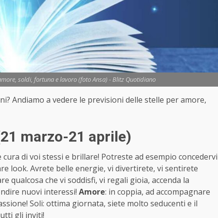
ore, soldi, fortuna e lavoro (foto Ansa) - Blitz Quotidiano
gni? Andiamo a vedere le previsioni delle stelle per amore,
21 marzo-21 aprile)
 cura di voi stessi e brillare! Potreste ad esempio concedervi
 look. Avrete belle energie, vi divertirete, vi sentirete
re qualcosa che vi soddisfi, vi regali gioia, accenda la
fondire nuovi interessi!
Amore
: in coppia, ad accompagnare
assione! Soli: ottima giornata, siete molto seducenti e il
ti gli inviti!