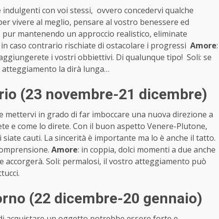
e indulgenti con voi stessi, ovvero concedervi qualche
 per vivere al meglio, pensare al vostro benessere ed
, pur mantenendo un approccio realistico, eliminate
 in caso contrario rischiate di ostacolare i progressi
Amore
:
raggiungerete i vostri obbiettivi. Di qualunque tipo! Soli: se
o atteggiamento la dirà lunga…
rio (23 novembre-21 dicembre)
e mettervi in grado di far imboccare una nuova direzione a
rete e come lo direte. Con il buon aspetto Venere-Plutone,
ate cauti. La sincerità è importante ma lo è anche il tatto.
 comprensione.
Amore
: in coppia, dolci momenti a due anche
ne accorgerà. Soli: permalosi, il vostro atteggiamento può
tucci.
rno (22 dicembre-20 gennaio)
io di acquistare un oggetto potrebbe essere forte e