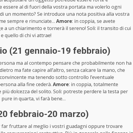
essere al di fuori della vostra portata ma volerlo ogni
o di un momento? Se introduce una nota positiva alla vostra
i come sempre e rinunciate…
Amore
: in coppia, se avete
a un chiarimento e tornerà il sereno! Soli: il transito di cui
 quello di chi vi attrae!
o (21 gennaio-19 febbraio)
 persona ma al contempo pensare che probabilmente non ha
dietro ma fate capire all’altro, senza calcare la mano, che
 convincente ma tenendo sotto controllo l’eventuale
persona alla fine cederà.
Amore
: in coppia, totalmente
 più dolcezza del solito. Soli: potreste perdere la testa per
e pure in quarta, vi farà bene…
20 febbraio-20 marzo)
er far fruttare al meglio i vostri guadagni oppure trovare