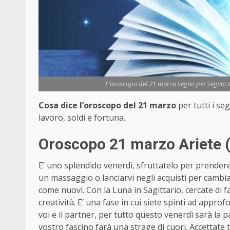
L'oroscopo del 21 marzo segno per segno: am
Cosa dice l’oroscopo del 21 marzo
per tutti i se
lavoro, soldi e fortuna.
Oroscopo 21 marzo Ariete (
E’ uno splendido venerdì, sfruttatelo per prendere
un massaggio o lanciarvi negli acquisti per cambiare
come nuovi. Con la Luna in Sagittario, cercate di fa
creatività. E’ una fase in cui siete spinti ad appro
voi e il partner, per tutto questo venerdì sarà la p
vostro fascino farà una strage di cuori. Accettate tut