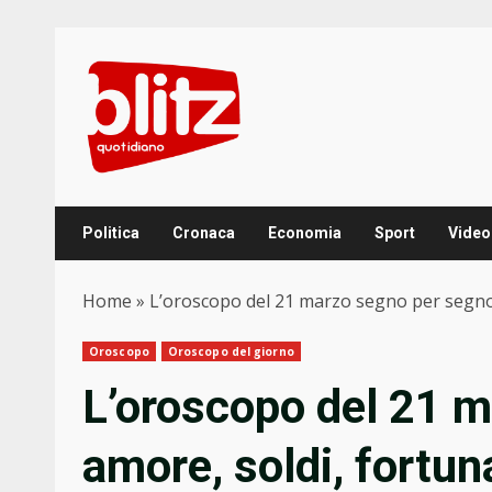
Skip
to
content
Politica
Cronaca
Economia
Sport
Video
Home
»
L’oroscopo del 21 marzo segno per segno:
Oroscopo
Oroscopo del giorno
L’oroscopo del 21 m
amore, soldi, fortun