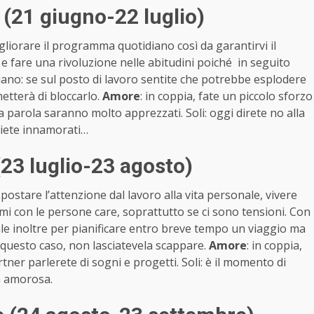
(21 giugno-22 luglio)
gliorare il programma quotidiano così da garantirvi il
 fare una rivoluzione nelle abitudini poiché in seguito
piano: se sul posto di lavoro sentite che potrebbe esplodere
etterà di bloccarlo.
Amore
: in coppia, fate un piccolo sforzo
na parola saranno molto apprezzati. Soli: oggi direte no alla
 siete innamorati…
23 luglio-23 agosto)
postare l’attenzione dal lavoro alla vita personale, vivere
ami con le persone care, soprattutto se ci sono tensioni. Con
le inoltre per pianificare entro breve tempo un viaggio ma
 questo caso, non lasciatevela scappare.
Amore
: in coppia,
rtner parlerete di sogni e progetti. Soli: è il momento di
a amorosa.