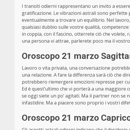
I transiti odierni rappresentano un invito a esser
gratificazione. Le vibrazioni astrali sono perfette
eventualmente a trovare un equilibrio. Nel lavoro
qualsiasi dubbio sulle vostre qualità, competenze:
in coppia, con il fascino, otterrete ciò che volete, 
una persona vi attrae, parlerete poco ma il vostr
Oroscopo 21 marzo Sagitta
Lavoro o vita privata, una conversazione potrebb
una relazione. A fare la differenza sarà ciò che di
potrebbero riemergere emozioni represse per cui si
Ed è quest’ultimo che vi porterà a una maggiore
se oggi siete un po’ agitati. Ma il partner non se 
infastidire. Ma a piacere sono proprio i vostri difet
Oroscopo 21 marzo Caprico
Gli aspetti astrali odierni indicano che il desider