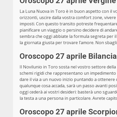
Oroscopo 27 aprile Vergine
La Luna Nuova in Toro è in buon aspetto con il v
orizzonti, uscire dalla vostra comfort zone, vivere
imposti. Con questo transito potreste frequentare
pianificare un viaggio o persino decidere di andare
sembra che oggi abbiate la formula segreta per il n
la giornata giusta per trovare l’amore. Non sbagliat
Oroscopo 27 aprile Bilanci
Il Novilunio in Toro sosta nel vostro settore dell
schemi rigidi che rappresentano un impedimento a 
dare il via a un nuovo inizio puntando a ottenere 
qualunque cosa accada, sarà un passo avanti posit
oggi cederà ai vostri desideri: basterà uno sguardo
la testa a una persona in particolare. Avrete capit
Oroscopo 27 aprile Scorpi