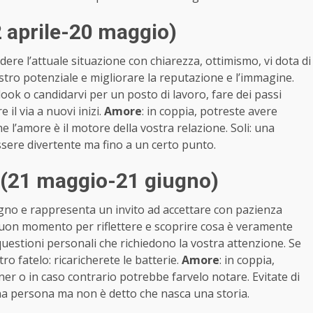
2 aprile-20 maggio)
re l’attuale situazione con chiarezza, ottimismo, vi dota di
stro potenziale e migliorare la reputazione e l’immagine.
 look o candidarvi per un posto di lavoro, fare dei passi
il via a nuovi inizi.
Amore
: in coppia, potreste avere
 l’amore è il motore della vostra relazione. Soli: una
ssere divertente ma fino a un certo punto.
 (21 maggio-21 giugno)
segno e rappresenta un invito ad accettare con pazienza
 buon momento per riflettere e scoprire cosa è veramente
questioni personali che richiedono la vostra attenzione. Se
ro fatelo: ricaricherete le batterie.
Amore
: in coppia,
tner o in caso contrario potrebbe farvelo notare. Evitate di
una persona ma non è detto che nasca una storia.