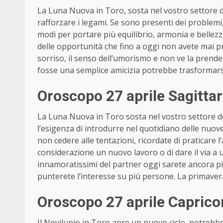
La Luna Nuova in Toro, sosta nel vostro settore del
rafforzare i legami. Se sono presenti dei problemi,
modi per portare più equilibrio, armonia e bellezz
delle opportunità che fino a oggi non avete mai p
sorriso, il senso dell’umorismo e non ve la prendet
fosse una semplice amicizia potrebbe trasformarsi
Oroscopo 27 aprile Sagitta
La Luna Nuova in Toro sosta nel vostro settore del 
l’esigenza di introdurre nel quotidiano delle nuov
non cedere alle tentazioni, ricordate di praticare 
considerazione un nuovo lavoro o di dare il via a u
innamoratissimi del partner oggi sarete ancora più 
punterete l’interesse su più persone. La primavera v
Oroscopo 27 aprile Capric
Il Novilunio in Toro apre un nuovo ciclo, potrebbe 