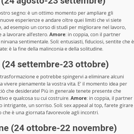
 (24 agosto-23 settembre)
ostro segno: è un ottimo momento per ampliare gli
 nuove esperienze e andare oltre quei limiti che vi siete
, ad esempio un corso di studi per migliorare nel lavoro,
 a lavorare all’estero.
Amore
: in coppia, con il partner
irvana sentimentale. Soli: entusiasti, fiduciosi, sentite che è
e: è la fine della malinconia e della solitudine.
a (24 settembre-23 ottobre)
a trasformazione e potrebbe spingervi a eliminare alcuni
vivere pienamente la vostra vita. E’ il momento idea per
ciò che desiderate! Più in generale tenete presente che
ivo e qualcosa su cui costruire.
Amore
: in coppia, il partner
 intrigante, un sorriso. Soli: sex appeal al top, farete girare
o che è una giornata favorevole agli incontri.
one (24 ottobre-22 novembre)