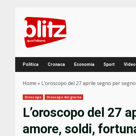
Skip
to
content
Politica
Cronaca
Economia
Sport
Video
Home
»
L’oroscopo del 27 aprile segno per segno:
Oroscopo
Oroscopo del giorno
L’oroscopo del 27 a
amore, soldi, fortun