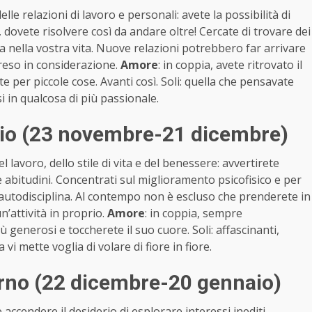
le relazioni di lavoro e personali: avete la possibilità di
 dovete risolvere così da andare oltre! Cercate di trovare dei
a nella vostra vita. Nuove relazioni potrebbero far arrivare
reso in considerazione.
Amore
: in coppia, avete ritrovato il
e per piccole cose. Avanti così. Soli: quella che pensavate
 in qualcosa di più passionale.
rio (23 novembre-21 dicembre)
lavoro, dello stile di vita e del benessere: avvertirete
e abitudini. Concentrati sul miglioramento psicofisico e per
l’autodisciplina. Al contempo non è escluso che prenderete in
n’attività in proprio.
Amore
: in coppia, sempre
generosi e toccherete il suo cuore. Soli: affascinanti,
i mette voglia di volare di fiore in fiore.
orno (22 dicembre-20 gennaio)
accendere il desiderio di esplorare interessi inediti,