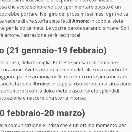
alcosa che avete sempre voluto sperimentare questo è un
otrebbe portare. Nel giro dei prossimi sei mesi ogni volta
te vedere di che stoffa siete fatti!
Amore
: in coppia, siete
 per la dolce metà. Le vostre parole saranno sincere. Soli:
 amore, l’attrazione sarà reciproca!
o (21 gennaio-19 febbraio)
lla casa, della famiglia. Potreste pensare di cambiare
utturazione. Avete vissuto momenti difficili e ora ripartirete
maggiore pace e armonia nelle relazioni con le persone care.
soddisfazione.
Amore
: in coppia, risolverete una situazione
 buonumore e con la dolce metà trascorrerete splendidi
 attrazione e nascere una storia intensa.
20 febbraio-20 marzo)
della comunicazione e indica che è un ottimo momento per