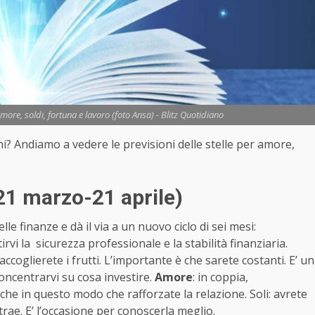
ore, soldi, fortuna e lavoro (foto Ansa) - Blitz Quotidiano
gni? Andiamo a vedere le previsioni delle stelle per amore,
21 marzo-21 aprile)
e finanze e dà il via a un nuovo ciclo di sei mesi:
i la sicurezza professionale e la stabilità finanziaria.
coglierete i frutti. L’importante è che sarete costanti. E’ un
ncentrarvi su cosa investire.
Amore
: in coppia,
nche in questo modo che rafforzate la relazione. Soli: avrete
rae. E’ l’occasione per conoscerla meglio.