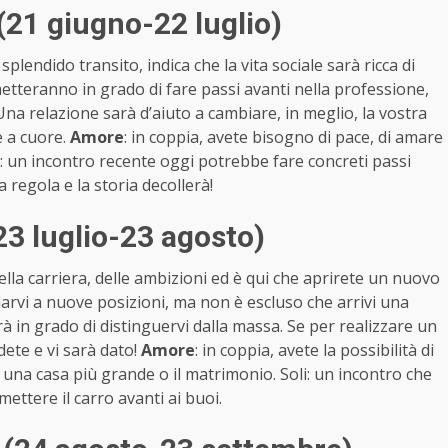
(21 giugno-22 luglio)
lendido transito, indica che la vita sociale sarà ricca di
metteranno in grado di fare passi avanti nella professione,
Una relazione sarà d’aiuto a cambiare, in meglio, la vostra
e a cuore.
Amore
: in coppia, avete bisogno di pace, di amare
li: un incontro recente oggi potrebbe fare concreti passi
 regola e la storia decollerà!
23 luglio-23 agosto)
la carriera, delle ambizioni ed è qui che aprirete un nuovo
didarvi a nuove posizioni, ma non è escluso che arrivi una
 in grado di distinguervi dalla massa. Se per realizzare un
ete e vi sarà dato!
Amore
: in coppia, avete la possibilità di
 una casa più grande o il matrimonio. Soli: un incontro che
ttere il carro avanti ai buoi.