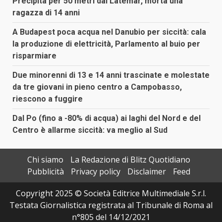
Precipita per 50 metri dal Latemar, morta una
ragazza di 14 anni
A Budapest poca acqua nel Danubio per siccità: cala
la produzione di elettricità, Parlamento al buio per
risparmiare
Due minorenni di 13 e 14 anni trascinate e molestate
da tre giovani in pieno centro a Campobasso,
riescono a fuggire
Dal Po (fino a -80% di acqua) ai laghi del Nord e del
Centro è allarme siccità: va meglio al Sud
Chi siamo
La Redazione di Blitz Quotidiano
Pubblicità
Privacy policy
Disclaimer
Feed
Copyright 2025 © Società Editrice Multimediale S.r.l.
Testata Giornalistica registrata al Tribunale di Roma al
n°805 del 14/12/2021