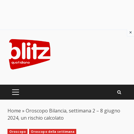
×
Skip
to
content
PRIMARY
MENU
Home
»
Oroscopo Bilancia, settimana 2 – 8 giugno
2024, un rischio calcolato
Oroscopo
Oroscopo della settimana