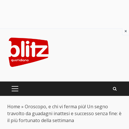
×
Skip
to
content
PRIMARY
MENU
Home
»
Oroscopo, e chi vi ferma più! Un segno
travolto da guadagni inattesi e successo senza fine: è
il più fortunato della settimana