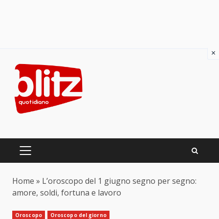
×
Skip
to
content
PRIMARY
MENU
Home
»
L’oroscopo del 1 giugno segno per segno:
amore, soldi, fortuna e lavoro
Oroscopo
Oroscopo del giorno