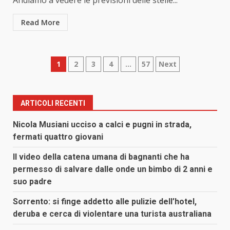
Andiamo a vedere le previsioni delle stelle...
Read More
Paginazione
1
2
3
4
…
57
Next
degli
articoli
ARTICOLI RECENTI
Nicola Musiani ucciso a calci e pugni in strada,
fermati quattro giovani
Il video della catena umana di bagnanti che ha
permesso di salvare dalle onde un bimbo di 2 anni e
suo padre
Sorrento: si finge addetto alle pulizie dell’hotel,
deruba e cerca di violentare una turista australiana