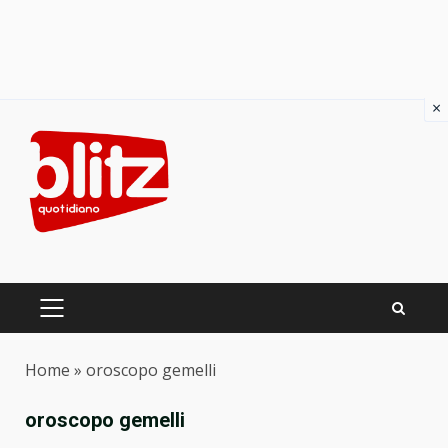
×
Skip
to
content
PRIMARY
MENU
Home
»
oroscopo gemelli
oroscopo gemelli