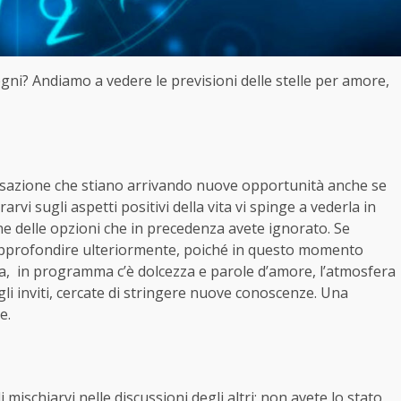
segni? Andiamo a vedere le previsioni delle stelle per amore,
sensazione che stiano arrivando nuove opportunità anche se
i sugli aspetti positivi della vita vi spinge a vederla in
ne delle opzioni che in precedenza avete ignorato. Se
 approfondire ulteriormente, poiché in questo momento
ia, in programma c’è dolcezza e parole d’amore, l’atmosfera
gli inviti, cercate di stringere nuove conoscenze. Una
ne.
i mischiarvi nelle discussioni degli altri: non avete lo stato