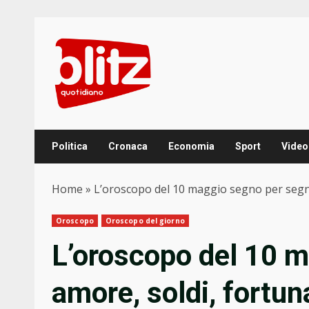
Skip
to
content
Politica
Cronaca
Economia
Sport
Video
Home
»
L’oroscopo del 10 maggio segno per segno
Oroscopo
Oroscopo del giorno
L’oroscopo del 10 m
amore, soldi, fortun