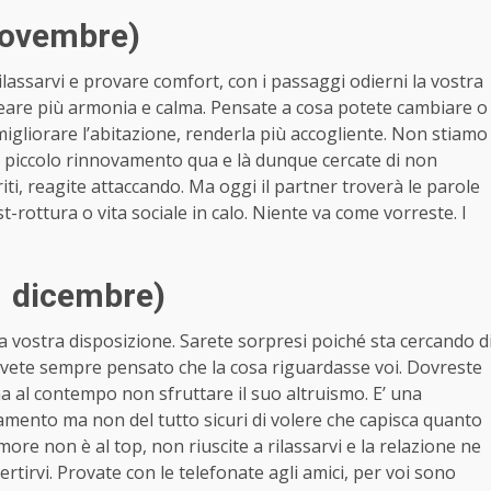
novembre)
ilassarvi e provare comfort, con i passaggi odierni la vostra
eare più armonia e calma. Pensate a cosa potete cambiare o
gliorare l’abitazione, renderla più accogliente. Non stiamo
n piccolo rinnovamento qua e là dunque cercate di non
riti, reagite attaccando. Ma oggi il partner troverà le parole
t-rottura o vita sociale in calo. Niente va come vorreste. I
1 dicembre)
a vostra disposizione. Sarete sorpresi poiché sta cercando d
avete sempre pensato che la cosa riguardasse voi. Dovreste
a al contempo non sfruttare il suo altruismo. E’ una
giamento ma non del tutto sicuri di volere che capisca quanto
’umore non è al top, non riuscite a rilassarvi e la relazione ne
vertirvi. Provate con le telefonate agli amici, per voi sono