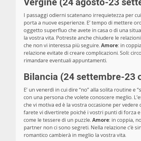
Vergine (24 agosto-23 set
I passaggi odierni scatenano irrequietezza per cui 
porta a nuove esperienze. E’ tempo di mettere ordi
oggetto superfluo che avete in casa o di una situa
la vostra vita. Potreste anche chiudere le relazion
che non vi interessa più seguire.
Amore
: in coppi
relazione evitate di creare complicazioni. Soli: cir
rimandare eventuali appuntamenti.
Bilancia (24 settembre-23 
E’ un venerdì in cui dire “no” alla solita routine e 
con una persona che volete conoscere meglio. L’
che vi motiva ed è la vostra occasione per vedere
farete vi divertirete poiché i vostri punti di forz
come le tessere di un puzzle.
Amore
: in coppia, n
partner non ci sono segreti. Nella relazione c’è sin
romantico cambierà in meglio la vostra vita.