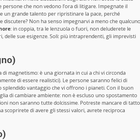
 persone che non vedono l’ora di litigare. Impegnate il
 un grande talento per ripristinare la pace, perché
ce discutere? Non ha senso impegnarvi a meno che qualcun
more
: in coppia, tra le lenzuola o fuori, non deluderete le
, delle sue esigenze. Soli: più intraprendenti, gli imprevisti
gno)
 di magnetismo: è una giornata in cui a chi vi circonda
ente di essere realistici). Le persone saranno felici di
splendido vantaggio che vi offrono i pianeti. Con il buon
oglia di cambiare ambiente: non è escluso uno spostamento
zioni non saranno tutte dolcissime. Potreste mancare di tatto
 scoprirete di avere gli stessi valori, avrete reciproca
o)