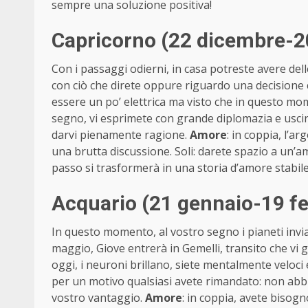
sempre una soluzione positiva!
Capricorno (22 dicembre-2
Con i passaggi odierni, in casa potreste avere del
con ciò che direte oppure riguardo una decisione
essere un po’ elettrica ma visto che in questo mom
segno, vi esprimete con grande diplomazia e uscire
darvi pienamente ragione.
Amore
: in coppia, l’
una brutta discussione. Soli: darete spazio a un’a
passo si trasformerà in una storia d’amore stabile
Acquario (21 gennaio-19 fe
In questo momento, al vostro segno i pianeti invi
maggio, Giove entrerà in Gemelli, transito che vi g
oggi, i neuroni brillano, siete mentalmente veloci e
per un motivo qualsiasi avete rimandato: non abbi
vostro vantaggio.
Amore
: in coppia, avete bisogn