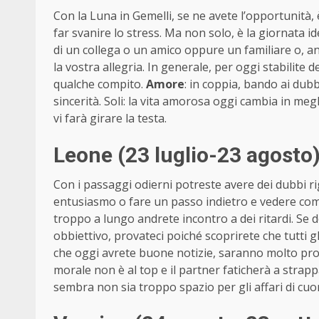
Con la Luna in Gemelli, se ne avete l’opportunità, è
far svanire lo stress. Ma non solo, è la giornata id
di un collega o un amico oppure un familiare o, a
la vostra allegria. In generale, per oggi stabilite d
qualche compito.
Amore
: in coppia, bando ai dubb
sincerità. Soli: la vita amorosa oggi cambia in me
vi farà girare la testa.
Leone (23 luglio-23 agosto
Con i passaggi odierni potreste avere dei dubbi ri
entusiasmo o fare un passo indietro e vedere com
troppo a lungo andrete incontro a dei ritardi. Se
obbiettivo, provateci poiché scoprirete che tutti g
che oggi avrete buone notizie, saranno molto pr
morale non è al top e il partner faticherà a strapp
sembra non sia troppo spazio per gli affari di cu