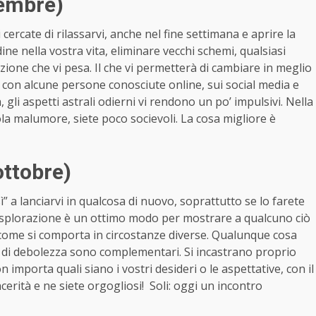
tembre)
cercate di rilassarvi, anche nel fine settimana e aprire la
ne nella vostra vita, eliminare vecchi schemi, qualsiasi
zione che vi pesa. Il che vi permetterà di cambiare in meglio
i con alcune persone conosciute online, sui social media e
a, gli aspetti astrali odierni vi rendono un po’ impulsivi. Nella
cola malumore, siete poco socievoli. La cosa migliore è
ottobre)
“sì” a lanciarvi in qualcosa di nuovo, soprattutto se lo farete
esplorazione è un ottimo modo per mostrare a qualcuno ciò
 come si comporta in circostanze diverse. Qualunque cosa
a e di debolezza sono complementari. Si incastrano proprio
on importa quali siano i vostri desideri o le aspettative, con il
cerità e ne siete orgogliosi! Soli: oggi un incontro