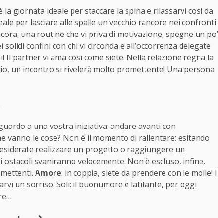
 la giornata ideale per staccare la spina e rilassarvi così da
eale per lasciare alle spalle un vecchio rancore nei confronti
ncora, una routine che vi priva di motivazione, spegne un po’
ei solidi confini con chi vi circonda e all’occorrenza delegate
i! Il partner vi ama così come siete. Nella relazione regna la
glio, un incontro si rivelerà molto promettente! Una persona
)
guardo a una vostra iniziativa: andare avanti con
e vanno le cose? Non è il momento di rallentare: esitando
 desiderate realizzare un progetto o raggiungere un
li ostacoli svaniranno velocemente. Non è escluso, infine,
omettenti.
Amore
: in coppia, siete da prendere con le molle! I
arvi un sorriso. Soli: il buonumore è latitante, per oggi
ore…