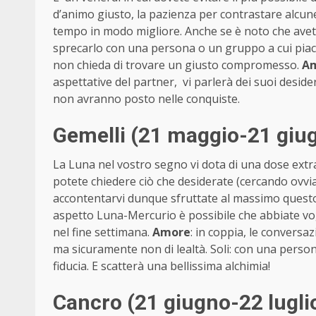
d’animo giusto, la pazienza per contrastare alcune
tempo in modo migliore. Anche se è noto che avete
sprecarlo con una persona o un gruppo a cui pia
non chieda di trovare un giusto compromesso.
A
aspettative del partner, vi parlerà dei suoi desideri
non avranno posto nelle conquiste.
Gemelli (21 maggio-21 giu
La Luna nel vostro segno vi dota di una dose extra
potete chiedere ciò che desiderate (cercando ovviam
accontentarvi dunque sfruttate al massimo questo 
aspetto Luna-Mercurio è possibile che abbiate v
nel fine settimana.
Amore
: in coppia, le conversa
ma sicuramente non di lealtà. Soli: con una persona
fiducia. E scatterà una bellissima alchimia!
Cancro (21 giugno-22 lugli