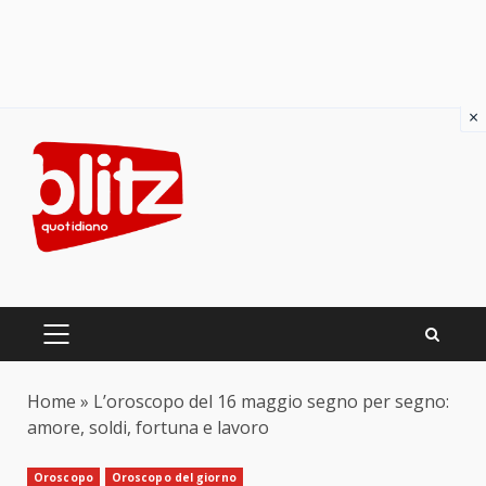
×
Skip
to
content
PRIMARY
MENU
Home
»
L’oroscopo del 16 maggio segno per segno:
amore, soldi, fortuna e lavoro
Oroscopo
Oroscopo del giorno