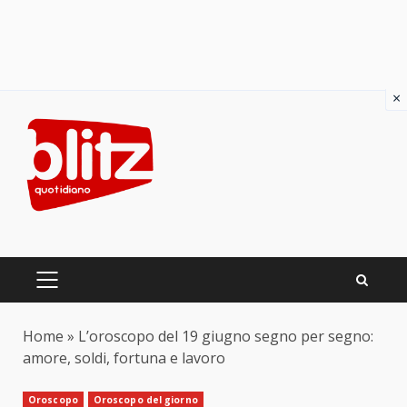
×
Skip
to
content
PRIMARY
MENU
Home
»
L’oroscopo del 19 giugno segno per segno:
amore, soldi, fortuna e lavoro
Oroscopo
Oroscopo del giorno