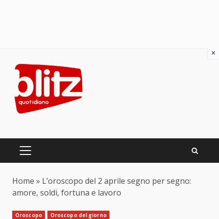
×
Skip
to
content
PRIMARY
MENU
Home
»
L’oroscopo del 2 aprile segno per segno:
amore, soldi, fortuna e lavoro
Oroscopo
Oroscopo del giorno