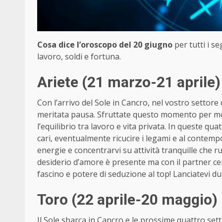
Cosa dice l’oroscopo del 20 giugno
per tutti i s
lavoro, soldi e fortuna.
Ariete (21 marzo-21 aprile)
Con l’arrivo del Sole in Cancro, nel vostro settore
meritata pausa. Sfruttate questo momento per mo
l’equilibrio tra lavoro e vita privata. In queste qu
cari, eventualmente ricucire i legami e al contemp
energie e concentrarvi su attività tranquille che 
desiderio d’amore è presente ma con il partner cerc
fascino e potere di seduzione al top! Lanciatevi d
Toro (22 aprile-20 maggio)
Il Sole sbarca in Cancro e le prossime quattro se