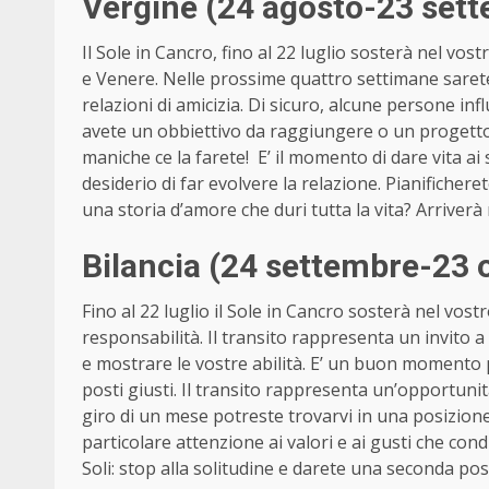
Vergine (24 agosto-23 set
Il Sole in Cancro, fino al 22 luglio sosterà nel vos
e Venere. Nelle prossime quattro settimane sarete
relazioni di amicizia. Di sicuro, alcune persone in
avete un obbiettivo da raggiungere o un progetto 
maniche ce la farete! E’ il momento di dare vita ai
desiderio di far evolvere la relazione. Pianificher
una storia d’amore che duri tutta la vita? Arriverà
Bilancia (24 settembre-23 
Fino al 22 luglio il Sole in Cancro sosterà nel vostr
responsabilità. Il transito rappresenta un invito a
e mostrare le vostre abilità. E’ un buon momento p
posti giusti. Il transito rappresenta un’opportuni
giro di un mese potreste trovarvi in una posizion
particolare attenzione ai valori e ai gusti che con
Soli: stop alla solitudine e darete una seconda poss