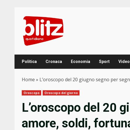
Skip
to
content
Politica
Cronaca
Economia
Sport
Video
Home
»
L’oroscopo del 20 giugno segno per segno
Oroscopo
Oroscopo del giorno
L’oroscopo del 20 g
amore, soldi, fortun