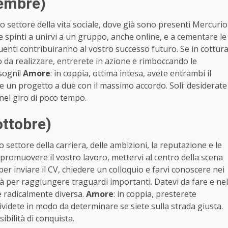
tembre)
tro settore della vita sociale, dove già sono presenti Mercurio
 spinti a unirvi a un gruppo, anche online, e a cementare le
fluenti contribuiranno al vostro successo futuro. Se in cottur
da realizzare, entrerete in azione e rimboccando le
 sogni!
Amore
: in coppia, ottima intesa, avete entrambi il
ete un progetto a due con il massimo accordo. Soli: desiderate
 nel giro di poco tempo.
ottobre)
o settore della carriera, delle ambizioni, la reputazione e le
 promuovere il vostro lavoro, mettervi al centro della scena
er inviare il CV, chiedere un colloquio e farvi conoscere nei
tà per raggiungere traguardi importanti. Datevi da fare e nel
e radicalmente diversa.
Amore
: in coppia, presterete
dividete in modo da determinare se siete sulla strada giusta.
ibilità di conquista.