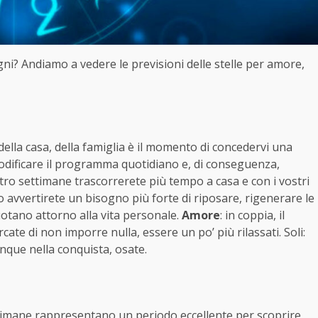
egni? Andiamo a vedere le previsioni delle stelle per amore,
 della casa, della famiglia è il momento di concedervi una
dificare il programma quotidiano e, di conseguenza,
attro settimane trascorrerete più tempo a casa e con i vostri
o avvertirete un bisogno più forte di riposare, rigenerare le
ruotano attorno alla vita personale.
Amore
: in coppia, il
ate di non imporre nulla, essere un po’ più rilassati. Soli:
unque nella conquista, osate.
ttimane rappresentano un periodo eccellente per scoprire