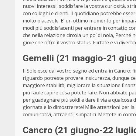
nuovi interessi, soddisfare la vostra curiosità, st
con colleghi e clienti. Il quotidiano potrebbe ess
molto piacevole. E’ un ottimo momento per impara
modi più soddisfacenti per entrare in contatto con
che nella relazione circola un po’ di noia, Perché 
gioie che offre il vostro status. Flirtate e vi diver
Gemelli (21 maggio-21 giu
Il Sole esce dal vostro segno ed entra in Cancro: fi
riguardo potreste provare insicurezza, dunque cerc
maggiore stabilità, migliorare la situazione finanz
più facile capire cosa potete fare. Non abbiate pa
per guadagnare più soldi e dare il via a qualcosa 
giornata e lo dimostrerete! Mille attenzioni per l
comunicativi, attraenti, simpatici. Mettete in conto 
Cancro (21 giugno-22 lugli