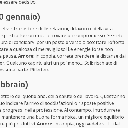
 essere decisivo.
0 gennaio)
nel vostro settore delle relazioni, di lavoro e della vita
ù disposti all’occorrenza a trovare un compromesso. Se siete
ura di candidarvi per un posto diverso o accettare l’offerta
re a qualcosa di meraviglioso! Le energie forse non
a pausa.
Amore
: in coppia, vorrete prendere le distanze dai
. Qualcuno capirà, altri un po’ meno… Soli: rischiate di
essuna parte. Riflettete.
bbraio)
settore del quotidiano, della salute e del lavoro. Quest’anno i
 indicare l’arrivo di soddisfazioni o risposte positive
are progressi nella professione. Al contempo, introdurrete
da mantenere una buona forma fisica, un migliore equilibrio
re più produttivi.
Amore
: in coppia, oggi vedete solo i lati