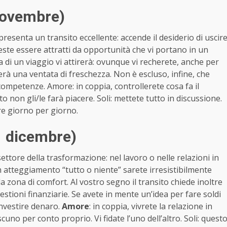
novembre)
presenta un transito eccellente: accende il desiderio di uscir
reste essere attratti da opportunità che vi portano in un
dea di un viaggio vi attirerà: ovunque vi recherete, anche per
erà una ventata di freschezza. Non è escluso, infine, che
competenze. Amore: in coppia, controllerete cosa fa il
non gli/le farà piacere. Soli: mettete tutto in discussione.
re giorno per giorno.
1 dicembre)
 settore della trasformazione: nel lavoro o nelle relazioni in
 atteggiamento “tutto o niente” sarete irresistibilmente
la zona di comfort. Al vostro segno il transito chiede inoltre
tioni finanziarie. Se avete in mente un’idea per fare soldi
 investire denaro.
Amore
: in coppia, vivrete la relazione in
cuno per conto proprio. Vi fidate l’uno dell’altro. Soli: quest