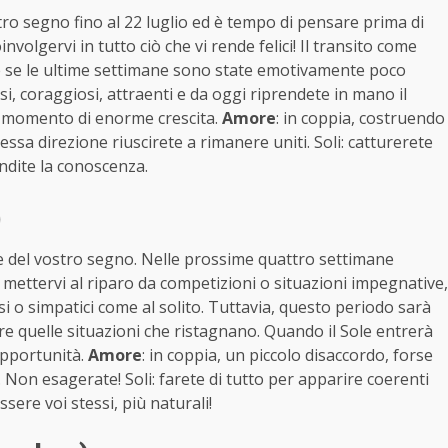
ro segno fino al 22 luglio ed è tempo di pensare prima di
oinvolgervi in tutto ciò che vi rende felici! Il transito come
e se le ultime settimane sono state emotivamente poco
stessi, coraggiosi, attraenti e da oggi riprendete in mano il
un momento di enorme crescita.
Amore
: in coppia, costruendo
ssa direzione riuscirete a rimanere uniti. Soli: catturerete
ndite la conoscenza.
)
alle del vostro segno. Nelle prossime quattro settimane
, mettervi al riparo da competizioni o situazioni impegnative,
i o simpatici come al solito. Tuttavia, questo periodo sarà
re quelle situazioni che ristagnano. Quando il Sole entrerà
opportunità.
Amore
: in coppia, un piccolo disaccordo, forse
. Non esagerate! Soli: farete di tutto per apparire coerenti
ssere voi stessi, più naturali!