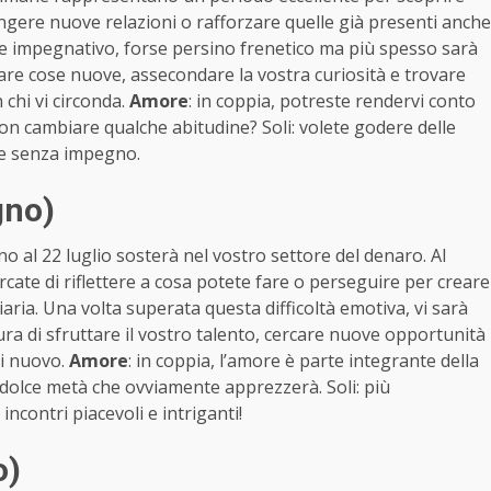
ringere nuove relazioni o rafforzare quelle già presenti anche
ere impegnativo, forse persino frenetico ma più spesso sarà
re cose nuove, assecondare la vostra curiosità e trovare
 chi vi circonda.
Amore
: in coppia, potreste rendervi conto
non cambiare qualche abitudine? Soli: volete godere delle
tite senza impegno.
gno)
no al 22 luglio sosterà nel vostro settore del denaro. Al
ate di riflettere a cosa potete fare o perseguire per creare
iaria. Una volta superata questa difficoltà emotiva, vi sarà
ura di sfruttare il vostro talento, cercare nuove opportunità
di nuovo.
Amore
: in coppia, l’amore è parte integrante della
a dolce metà che ovviamente apprezzerà. Soli: più
incontri piacevoli e intriganti!
o)