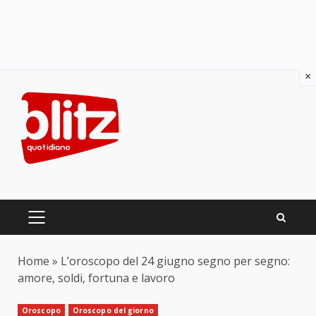
×
Skip
to
content
PRIMARY
MENU
Home
»
L’oroscopo del 24 giugno segno per segno:
amore, soldi, fortuna e lavoro
Oroscopo
Oroscopo del giorno