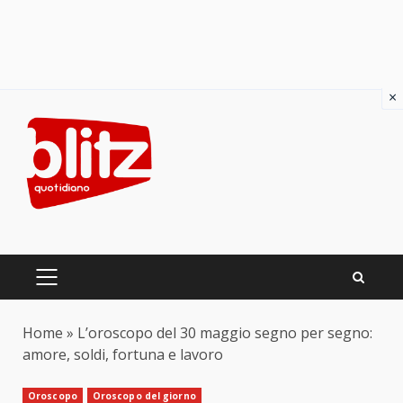
×
Skip
to
content
PRIMARY
MENU
Home
»
L’oroscopo del 30 maggio segno per segno:
amore, soldi, fortuna e lavoro
Oroscopo
Oroscopo del giorno