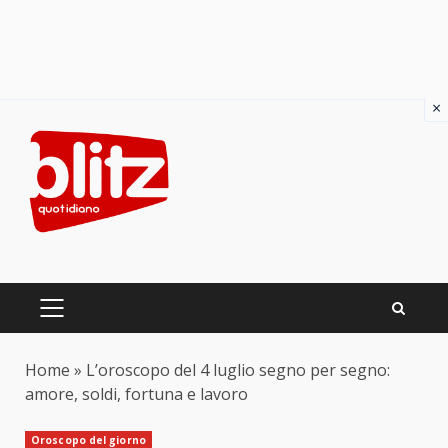
×
Skip
to
content
PRIMARY
MENU
Home
»
L’oroscopo del 4 luglio segno per segno:
amore, soldi, fortuna e lavoro
Oroscopo del giorno