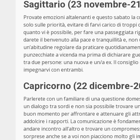
Sagittario (23 novembre-2
Provate emozioni altalenanti e questo sabato la cos
solo sulle priorità, evitare di farvi carico di tropp
quanto vi è possibile, per fare una passeggiata rig
darete il benvenuto alla pace e tranquillità e, no
un’abitudine regolare da praticare quotidianamen
punzecchiate a vicenda ma prima di dichiarare guer
tra due persone: una nuova e un/a ex. Il consiglio d
impegnarvi con entrambi.
Capricorno (22 dicembre-2
Parlerete con un familiare di una questione domes
un dialogo tra sordi e non sia possibile trovare un
buon momento per affrontare e attenuare gli attr
addolcire i rapporti. La comunicazione è fondamen
andare incontro all’altro e trovare un compromess
sorprese anche se a voi non piacciono molto gli im