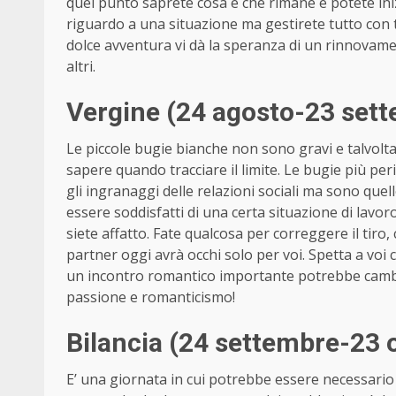
quel punto saprete cosa è che rimane e potete ini
riguardo a una situazione ma gestirete tutto con 
dolce avventura vi dà la speranza di un rinnovament
altri.
Vergine (24 agosto-23 set
Le piccole bugie bianche non sono gravi e talvolt
sapere quando tracciare il limite. Le bugie più p
gli ingranaggi delle relazioni sociali ma sono quel
essere soddisfatti di una certa situazione di lav
siete affatto. Fate qualcosa per correggere il tiro,
partner oggi avrà occhi solo per voi. Spetta a voi 
un incontro romantico importante potrebbe cambi
passione e romanticismo!
Bilancia (24 settembre-23 
E’ una giornata in cui potrebbe essere necessario