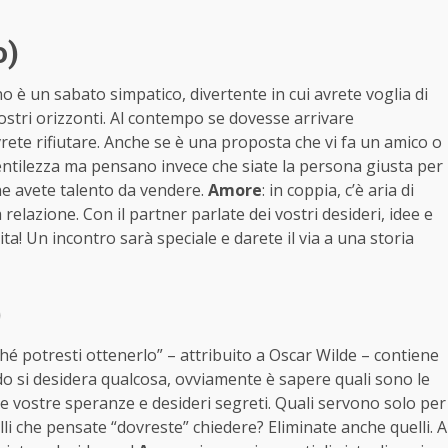
o)
è un sabato simpatico, divertente in cui avrete voglia di
vostri orizzonti. Al contempo se dovesse arrivare
te rifiutare. Anche se è una proposta che vi fa un amico o
entilezza ma pensano invece che siate la persona giusta per
che avete talento da vendere.
Amore
: in coppia, c’è aria di
elazione. Con il partner parlate dei vostri desideri, idee e
ita! Un incontro sarà speciale e darete il via a una storia
)
ché potresti ottenerlo” – attribuito a Oscar Wilde – contiene
ndo si desidera qualcosa, ovviamente è sapere quali sono le
e vostre speranze e desideri segreti. Quali servono solo per
elli che pensate “dovreste” chiedere? Eliminate anche quelli. A