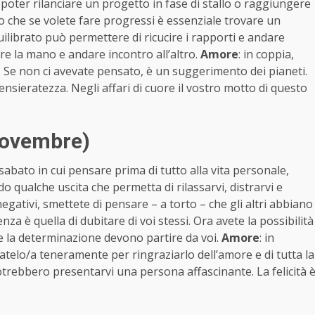
poter rilanciare un progetto in fase di stallo o raggiungere
o che se volete fare progressi è essenziale trovare un
librato può permettere di ricucire i rapporti e andare
re la mano e andare incontro all’altro.
Amore
: in coppia,
 Se non ci avevate pensato, è un suggerimento dei pianeti.
ensieratezza. Negli affari di cuore il vostro motto di questo
novembre)
bato in cui pensare prima di tutto alla vita personale,
o qualche uscita che permetta di rilassarvi, distrarvi e
negativi, smettete di pensare – a torto – che gli altri abbiano
nza è quella di dubitare di voi stessi. Ora avete la possibilità
e la determinazione devono partire da voi.
Amore
: in
telo/a teneramente per ringraziarlo dell’amore e di tutta la
potrebbero presentarvi una persona affascinante. La felicità 