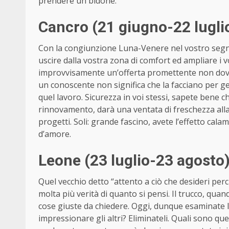
prendere un bidone.
Cancro (21 giugno-22 lugli
Con la congiunzione Luna-Venere nel vostro segno 
uscire dalla vostra zona di comfort ed ampliare i 
improvvisamente un’offerta promettente non dovre
un conoscente non significa che la facciano per g
quel lavoro. Sicurezza in voi stessi, sapete bene 
rinnovamento, darà una ventata di freschezza alla r
progetti. Soli: grande fascino, avete l’effetto calam
d’amore.
Leone (23 luglio-23 agosto
Quel vecchio detto “attento a ciò che desideri per
molta più verità di quanto si pensi. Il trucco, qua
cose giuste da chiedere. Oggi, dunque esaminate l
impressionare gli altri? Eliminateli. Quali sono qu