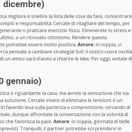
1 dicembre)
a migliore è snellire la lista delle cose da fare, concentrarv
i compiti e responsabilità. Cercate di ritagliare del tempo, per
enerante o praticare esercizio fisico. Eliminerete lo stress e
n ultimo, a un ritrovato ottimismo. Rendere questa
te potrebbe essere molto positiva.
Amore
: in coppia, vi
ra pensate a cambiare strategia! Soli: il vostro cuore oscilla
i un amico sarà d’aiuto a chiarire le idee. Per oggi, evitate d
0 gennaio)
tica o riguardante la casa, ma avrete la sensazione che sia
a soluzione. Cercate invece di eliminare le tensioni: è un
iti facendo leva sulla pazienza e comprensione, cercando di
tale, dunque affrontate la conversazione con la volontà di
o che favorisca la pace.
Amore
: in coppia, giornata di belle
previsti. Tranquilli, il partner potrebbe sorprendervi in