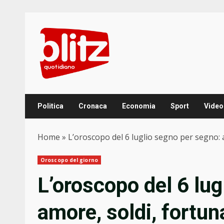
Skip
to
content
Politica
Cronaca
Economia
Sport
Video
Home
»
L’oroscopo del 6 luglio segno per segno: 
Oroscopo del giorno
L’oroscopo del 6 lug
amore, soldi, fortun