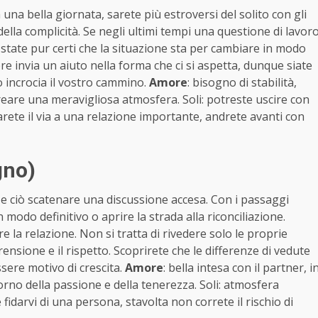
a bella giornata, sarete più estroversi del solito con gli
 della complicità. Se negli ultimi tempi una questione di lavor
tate pur certi che la situazione sta per cambiare in modo
e invia un aiuto nella forma che ci si aspetta, dunque siate
to incrocia il vostro cammino.
Amore
: bisogno di stabilità,
reare una meravigliosa atmosfera. Soli: potreste uscire con
rete il via a una relazione importante, andrete avanti con
gno)
 e ciò scatenare una discussione accesa. Con i passaggi
 modo definitivo o aprire la strada alla riconciliazione.
 la relazione. Non si tratta di rivedere solo le proprie
nsione e il rispetto. Scoprirete che le differenze di vedute
ssere motivo di crescita.
Amore
: bella intesa con il partner, i
ritorno della passione e della tenerezza. Soli: atmosfera
 fidarvi di una persona, stavolta non correte il rischio di