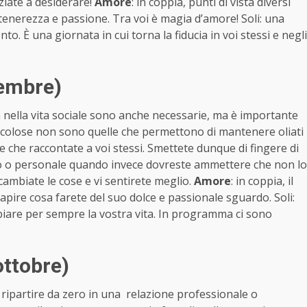
ziate a desiderare!
Amore
: in coppia, punti di vista diversi
tenerezza e passione. Tra voi è magia d’amore! Soli: una
o. È una giornata in cui torna la fiducia in voi stessi e negli
tembre)
a nella vita sociale sono anche necessarie, ma è importante
ericolose non sono quelle che permettono di mantenere oliati
le che raccontate a voi stessi. Smettete dunque di fingere di
oro o personale quando invece dovreste ammettere che non lo
 cambiate le cose e vi sentirete meglio.
Amore
: in coppia, il
capire cosa farete del suo dolce e passionale sguardo. Soli:
are per sempre la vostra vita. In programma ci sono
ottobre)
 ripartire da zero in una relazione professionale o