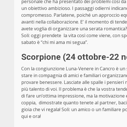
personale che ha presentato dei problemi così da 
un obiettivo ambizioso. I passaggi odierni indican
compromesso. Parlatene, poiché un approccio equi
avanti nella collaborazione. E’ il momento di tende
avete voglia di organizzare una serata romantica?
Soli: oggi prendete la vita così come viene, con sp
sabato è “chi mi ama mi segua”.
Scorpione (24 ottobre-22 
Con la congiunzione Luna-Venere in Cancro è un sa
stare in compagnia di amici e familiari organizzand
provare benessere. Lasciate alle spalle i pensieri 
più talento di voi. Il problema è che la vostra tende
di fare un’ottima impressione, ma la motivazione 
coppia, dimostrate quanto tenete al partner, bacia
gioia che vi regala! Soli: un amico o un familiare 
qui e ora!