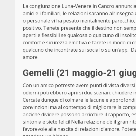
La congiunzione Luna-Venere in Cancro annuncia un
amici e i familiari, le relazioni saranno all’insegna
o personale vi ha pesato mentalmente parecchio, s
positivo. Tenete presente che il destino non sempr
aperti e flessibili se qualcosa o qualcuno di insoli
comfort e sicurezza emotiva e farete in modo di c
qualcuno che incontrate sui social o su un’app. Da
amore.
Gemelli (21 maggio-21 giu
Con un amico potreste avere punti di vista diversi
odierni potrebbero aprirsi due scenari: chiudere in
Cercate dunque di colmare le lacune e approfondire
convinzioni ma al contempo di migliorare la compre
anziché dividere possono arricchire il rapporto, e
sintonia e siete felici! Nella relazione c’è il gran 
favorevole alla nascita di relazioni d’amore. Potete