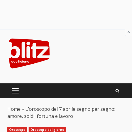
×
Skip
to
content
PRIMARY
MENU
Home
»
L’oroscopo del 7 aprile segno per segno:
amore, soldi, fortuna e lavoro
Oroscopo
Oroscopo del giorno