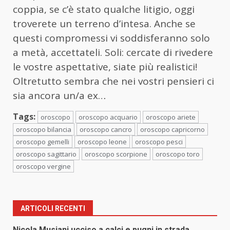
coppia, se c’è stato qualche litigio, oggi
troverete un terreno d’intesa. Anche se
questi compromessi vi soddisferanno solo
a metà, accettateli. Soli: cercate di rivedere
le vostre aspettative, siate più realistici!
Oltretutto sembra che nei vostri pensieri ci
sia ancora un/a ex…
Tags:
oroscopo
oroscopo acquario
oroscopo ariete
oroscopo bilancia
oroscopo cancro
oroscopo capricorno
oroscopo gemelli
oroscopo leone
oroscopo pesci
oroscopo sagittario
oroscopo scorpione
oroscopo toro
oroscopo vergine
ARTICOLI RECENTI
Nicola Musiani ucciso a calci e pugni in strada,