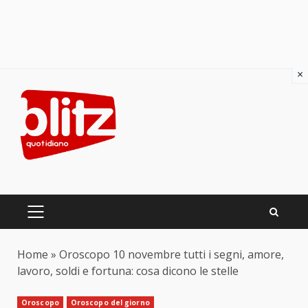
×
Skip
to
content
PRIMARY
MENU
Home
»
Oroscopo 10 novembre tutti i segni, amore,
lavoro, soldi e fortuna: cosa dicono le stelle
Oroscopo
Oroscopo del giorno