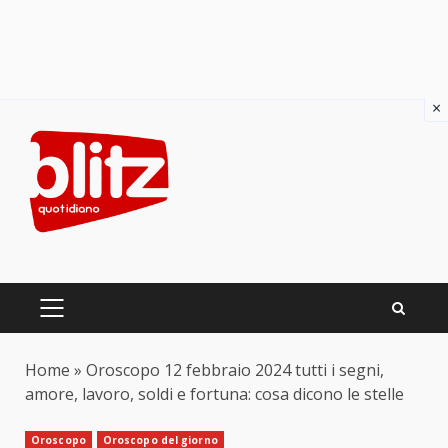
×
Skip
to
content
PRIMARY
MENU
Home
»
Oroscopo 12 febbraio 2024 tutti i segni,
amore, lavoro, soldi e fortuna: cosa dicono le stelle
Oroscopo
Oroscopo del giorno