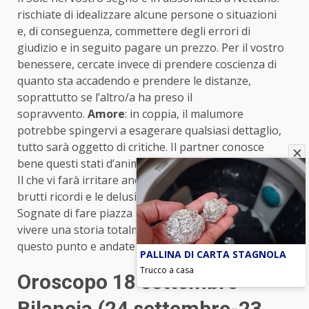
rischiate di idealizzare alcune persone o situazioni
e, di conseguenza, commettere degli errori di
giudizio e in seguito pagare un prezzo. Per il vostro
benessere, cercate invece di prendere coscienza di
quanto sta accadendo e prendere le distanze,
soprattutto se l’altro/a ha preso il
sopravvento.
Amore
: in coppia, il malumore
potrebbe spingervi a esagerare qualsiasi dettaglio,
tutto sarà oggetto di critiche. Il partner conosce
bene questi stati d’animo e probabilmente vi eviterà.
Il che vi farà irritare ancora di più. Soli: combattere i
brutti ricordi e le delusioni richiede troppa energia.
Sognate di fare piazza pulita del passato così da
vivere una storia totalmente nuova. Concentrati su
questo punto e andate incontro al futuro.
PALLINA DI CARTA STAGNOLA
Trucco a casa
Oroscopo 18 settembre
Bilancia (24 settembre-23