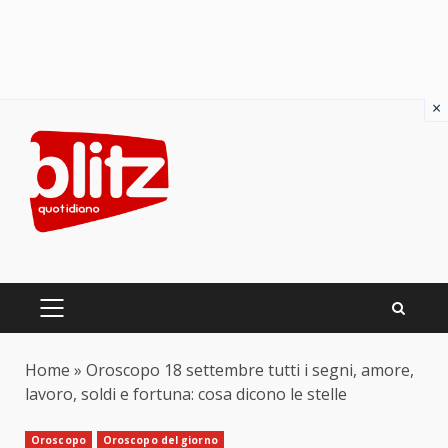
×
Skip
to
content
PRIMARY
MENU
Home
»
Oroscopo 18 settembre tutti i segni, amore,
lavoro, soldi e fortuna: cosa dicono le stelle
Oroscopo
Oroscopo del giorno