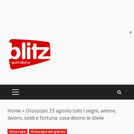
×
Skip
to
content
PRIMARY
MENU
Home
»
Oroscopo 23 agosto tutti i segni, amore,
lavoro, soldi e fortuna: cosa dicono le stelle
Oroscopo
Oroscopo del giorno