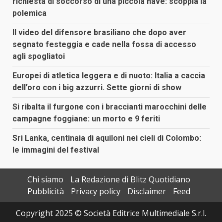
richiesta di soccorso di una piccola nave: scoppia la
polemica
Il video del difensore brasiliano che dopo aver
segnato festeggia e cade nella fossa di accesso
agli spogliatoi
Europei di atletica leggera e di nuoto: Italia a caccia
dell’oro con i big azzurri. Sette giorni di show
Si ribalta il furgone con i braccianti marocchini delle
campagne foggiane: un morto e 9 feriti
Sri Lanka, centinaia di aquiloni nei cieli di Colombo:
le immagini del festival
Chi siamo
La Redazione di Blitz Quotidiano
Pubblicità
Privacy policy
Disclaimer
Feed
Copyright 2025 © Società Editrice Multimediale S.r.l.