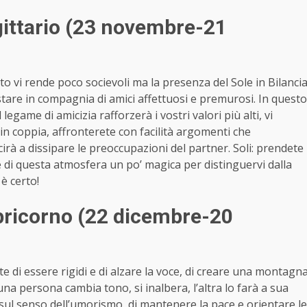
ittario (23 novembre-21
to vi rende poco socievoli ma la presenza del Sole in Bilanci
stare in compagnia di amici affettuosi e premurosi. In questo
 legame di amicizia rafforzerà i vostri valori più alti, vi
: in coppia, affronterete con facilità argomenti che
cirà a dissipare le preoccupazioni del partner. Soli: prendete
te di questa atmosfera un po’ magica per distinguervi dalla
 è certo!
ricorno (22 dicembre-20
te di essere rigidi e di alzare la voce, di creare una montagn
na persona cambia tono, si inalbera, l’altra lo farà a sua
a sul senso dell’umorismo, di mantenere la pace e orientare le