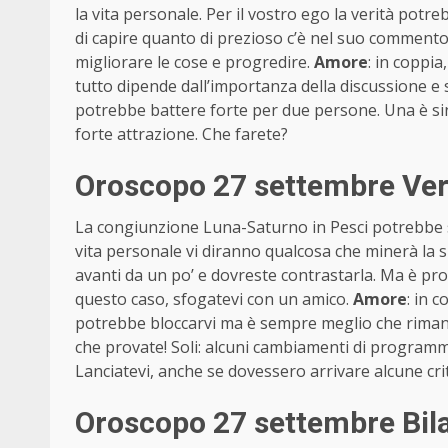
la vita personale. Per il vostro ego la verità pot
di capire quanto di prezioso c’è nel suo commento.
migliorare le cose e progredire.
Amore
: in coppia
tutto dipende dall’importanza della discussione e 
potrebbe battere forte per due persone. Una è sin
forte attrazione. Che farete?
Oroscopo 27 settembre Ver
La congiunzione Luna-Saturno in Pesci potrebbe s
vita personale vi diranno qualcosa che minerà la s
avanti da un po’ e dovreste contrastarla. Ma è pro
questo caso, sfogatevi con un amico.
Amore
: in c
potrebbe bloccarvi ma è sempre meglio che rimaner
che provate! Soli: alcuni cambiamenti di programma
Lanciatevi, anche se dovessero arrivare alcune crit
Oroscopo 27 settembre Bila