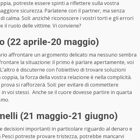
coppia, potreste essere spinti a riflettere sulla vostra
 maggiore sicurezza. Parlatene con il partner, ma senza
i calma. Soli: anziché riconoscere i vostri torti e gli errori
 il ruolo delle vittime. Vi conviene?
o (22 aprile-20 maggio)
sario affrontare un argomento delicato ma nessuno sembra
frontare la situazione: il primo è parlare apertamente, voi
altro è discuterne con l’obiettivo di trovare soluzioni
in coppia, la forza della vostra relazione è nella complicità.
 prova si rafforzerà. Soli: per evitare di commettere
a in voi stessi. Anche se il cuore dovesse partire in quarta
ismo.
elli (21 maggio-21 giugno)
re decisioni importanti in particolare riguardo al denaro e
n Pesci potreste provare tristezza, potrebbe mancarvi