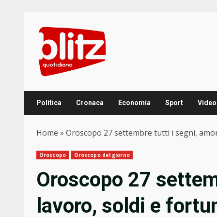
Skip
to
content
Politica
Cronaca
Economia
Sport
Video
Home
»
Oroscopo 27 settembre tutti i segni, amore
Oroscopo
Oroscopo del giorno
Oroscopo 27 settemb
lavoro, soldi e fortu