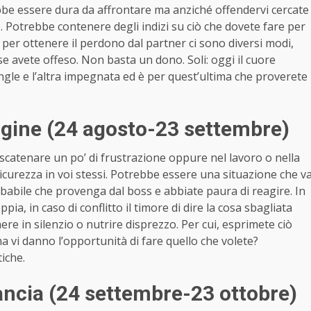
rebbe essere dura da affrontare ma anziché offendervi cercate
 Potrebbe contenere degli indizi su ciò che dovete fare per
, per ottenere il perdono dal partner ci sono diversi modi,
se avete offeso. Non basta un dono. Soli: oggi il cuore
gle e l’altra impegnata ed è per quest’ultima che proverete
gine (24 agosto-23 settembre)
catenare un po’ di frustrazione oppure nel lavoro o nella
icurezza in voi stessi. Potrebbe essere una situazione che v
babile che provenga dal boss e abbiate paura di reagire. In
oppia, in caso di conflitto il timore di dire la cosa sbagliata
e in silenzio o nutrire disprezzo. Per cui, esprimete ciò
 vi danno l’opportunità di fare quello che volete?
iche.
ncia (24 settembre-23 ottobre)