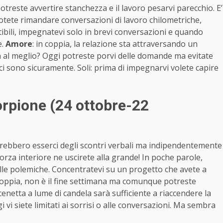
reste avvertire stanchezza e il lavoro pesarvi parecchio. E’
 potete rimandare conversazioni di lavoro chilometriche,
tibili, impegnatevi solo in brevi conversazioni e quando
e.
Amore
: in coppia, la relazione sta attraversando un
a al meglio? Oggi potreste porvi delle domande ma evitate
ci sono sicuramente. Soli: prima di impegnarvi volete capire
rpione (24 ottobre-22
otrebbero esserci degli scontri verbali ma indipendentemente
forza interiore ne uscirete alla grande! In poche parole,
delle polemiche. Concentratevi su un progetto che avete a
 coppia, non è il fine settimana ma comunque potreste
netta a lume di candela sarà sufficiente a riaccendere la
 vi siete limitati ai sorrisi o alle conversazioni. Ma sembra