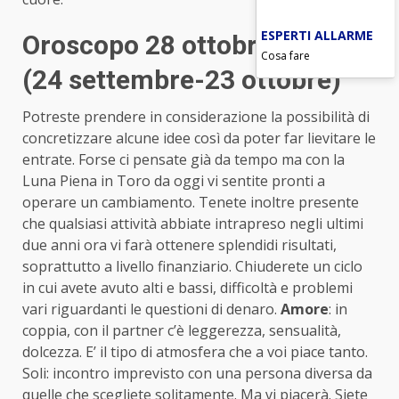
ESPERTI ALLARME
Oroscopo 28 ottobre Bilancia
Cosa fare
(24 settembre-23 ottobre)
Potreste prendere in considerazione la possibilità di
concretizzare alcune idee così da poter far lievitare le
entrate. Forse ci pensate già da tempo ma con la
Luna Piena in Toro da oggi vi sentite pronti a
operare un cambiamento. Tenete inoltre presente
che qualsiasi attività abbiate intrapreso negli ultimi
due anni ora vi farà ottenere splendidi risultati,
soprattutto a livello finanziario. Chiuderete un ciclo
in cui avete avuto alti e bassi, difficoltà e problemi
vari riguardanti le questioni di denaro.
Amore
: in
coppia, con il partner c’è leggerezza, sensualità,
dolcezza. E’ il tipo di atmosfera che a voi piace tanto.
Soli: incontro imprevisto con una persona diversa da
quelle che scegliete solitamente. Ma vi piacerà. Siete