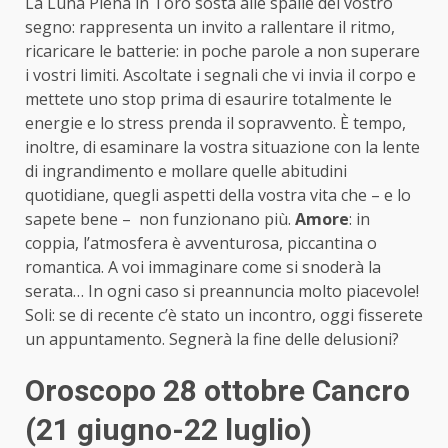
La Luna Piena in Toro sosta alle spalle del vostro
segno: rappresenta un invito a rallentare il ritmo,
ricaricare le batterie: in poche parole a non superare
i vostri limiti. Ascoltate i segnali che vi invia il corpo e
mettete uno stop prima di esaurire totalmente le
energie e lo stress prenda il sopravvento. È tempo,
inoltre, di esaminare la vostra situazione con la lente
di ingrandimento e mollare quelle abitudini
quotidiane, quegli aspetti della vostra vita che – e lo
sapete bene – non funzionano più.
Amore
: in
coppia, l’atmosfera è avventurosa, piccantina o
romantica. A voi immaginare come si snoderà la
serata… In ogni caso si preannuncia molto piacevole!
Soli: se di recente c’è stato un incontro, oggi fisserete
un appuntamento. Segnerà la fine delle delusioni?
Oroscopo 28 ottobre Cancro
(21 giugno-22 luglio)