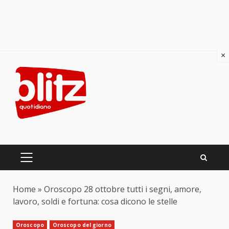
×
Skip
to
content
PRIMARY
MENU
Home
»
Oroscopo 28 ottobre tutti i segni, amore,
lavoro, soldi e fortuna: cosa dicono le stelle
Oroscopo
Oroscopo del giorno