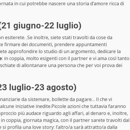
iornata in cui potrebbe nascere una storia d’amore ricca di
(21 giugno-22 luglio)
esiterete. .Se inoltre, siete stati travolti da cose da
vete firmare dei documenti, prendere appuntamenti
olete approfondire lo studio di un argomento, dedicare la
e
: in coppia, molto esigenti con il partner e vi ama così tanto
rischiate di allontanare una persona che per voi prova dei
23 luglio-23 agosto)
finanziarie da sistemare, bollette da pagare… Il che vi
lcune iniziative inedite.Piccole azioni che tuttavia faranno
proccio più audace riguardo agli affari, al denaro e, inoltre,
: in coppia, giornata magica, con il partner sarete travolti dal
 si profila una love story: l’altro/a sarà attratto/a dalla