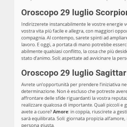
Oroscopo 29 luglio Scorpi
Indirizzerete instancabilmente le vostre energie v
vostra vita più facile e allegra, con maggiori oppor
compagnia. Al contempo, sarete spinti ad ampliare la
lavoro. E oggi, a portata di mano potrebbe esserci
abilmente qualsiasi conflitto, la cosa che più desi
stato d’animo. Soli: aspettate ad avvicinare la per
Oroscopo 29 luglio Sagitta
Avrete un’opportunità per prendere l’iniziativa n
determinazione. Non è escluso che potreste avere 
affrontare delle sfide riguardanti la vostra reputaz
realizzare qualcosa di importante. Quali piccoli e
avete a cuore?
Amore
: in coppia, riuscirete a ge
sarà equilibrata. Soli: giornata propizia all’amore,
persona giusta.