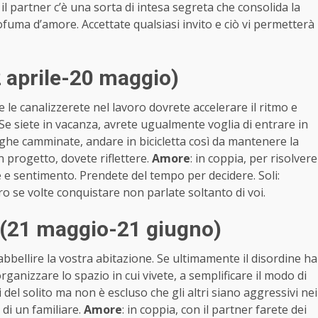
e il partner c’è una sorta di intesa segreta che consolida la
profuma d’amore. Accettate qualsiasi invito e ciò vi permetterà
2 aprile-20 maggio)
le canalizzerete nel lavoro dovrete accelerare il ritmo e
 siete in vacanza, avrete ugualmente voglia di entrare in
ghe camminate, andare in bicicletta così da mantenere la
n progetto, dovete riflettere.
Amore
: in coppia, per risolvere
 e sentimento. Prendete del tempo per decidere. Soli:
tro se volte conquistare non parlate soltanto di voi.
 (21 maggio-21 giugno)
bellire la vostra abitazione. Se ultimamente il disordine ha
rganizzare lo spazio in cui vivete, a semplificare il modo di
ci del solito ma non è escluso che gli altri siano aggressivi nei
 di un familiare.
Amore
: in coppia, con il partner farete dei