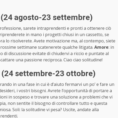
 (24 agosto-23 settembre)
professione, sarete intraprendenti e pronti a ottenere ciò
 riprenderete in mano i progetti chiusi in un cassetto, se
ra lo risolverete. Avete motivazione ma, al contempo, siete
 prossime settimane scatenerete qualche litigata.
Amore
: in
so di discussione evitate di chiudervi a riccio e puntate al
scattare una passione reciproca. Ciao ciao solitudine!
a (24 settembre-23 ottobre)
trando in una fase in cui è d’aiuto fermarvi un po’ e fare un
desideri, i vostri bisogni. Avrete l’opportunità di portare a
tioni in sospeso e trovare una soluzione a problemi che vi
ppia, non sentite il bisogno di controllare tutto e questa
osa. Soli: la solitudine vi pesa? Uscite, andate alla
prendenti.