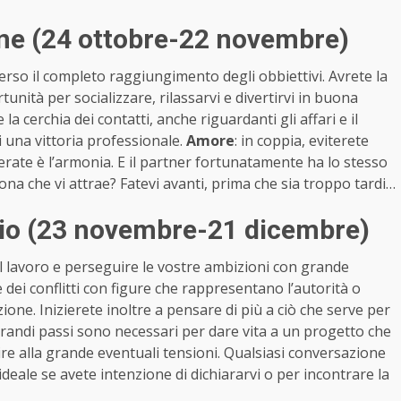
one (24 ottobre-22 novembre)
erso il completo raggiungimento degli obbiettivi. Avrete la
tunità per socializzare, rilassarvi e divertirvi in buona
 cerchia dei contatti, anche riguardanti gli affari e il
 una vittoria professionale.
Amore
: in coppia, eviterete
derate è l’armonia. E il partner fortunatamente ha lo stesso
sona che vi attrae? Fatevi avanti, prima che sia troppo tardi…
rio (23 novembre-21 dicembre)
el lavoro e perseguire le vostre ambizioni con grande
dei conflitti con figure che rappresentano l’autorità o
ione. Inizierete inoltre a pensare di più a ciò che serve per
 grandi passi sono necessari per dare vita a un progetto che
stire alla grande eventuali tensioni. Qualsiasi conversazione
 ideale se avete intenzione di dichiararvi o per incontrare la