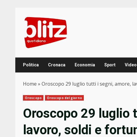
Skip
to
content
Politica
Cronaca
Economia
Sport
Video
Home
»
Oroscopo 29 luglio tutti i segni, amore, la
Oroscopo
Oroscopo del giorno
Oroscopo 29 luglio t
lavoro, soldi e fortu