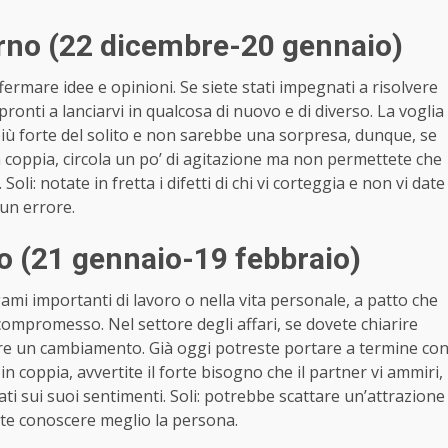
orno (22 dicembre-20 gennaio)
ermare idee e opinioni. Se siete stati impegnati a risolvere
pronti a lanciarvi in qualcosa di nuovo e di diverso. La voglia
più forte del solito e non sarebbe una sorpresa, dunque, se
in coppia, circola un po’ di agitazione ma non permettete che
oli: notate in fretta i difetti di chi vi corteggia e non vi date
 un errore.
o (21 gennaio-19 febbraio)
egami importanti di lavoro o nella vita personale, a patto che
compromesso. Nel settore degli affari, se dovete chiarire
are un cambiamento. Già oggi potreste portare a termine co
: in coppia, avvertite il forte bisogno che il partner vi ammiri,
rati sui suoi sentimenti. Soli: potrebbe scattare un’attrazione
ete conoscere meglio la persona.