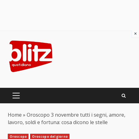
×
Skip
to
content
PRIMARY
MENU
Home
»
Oroscopo 3 novembre tutti i segni, amore,
lavoro, soldi e fortuna: cosa dicono le stelle
Oroscopo
Oroscopo del giorno