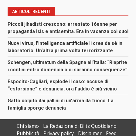
ARTICOLI RECENTI
Piccoli jihadisti crescono: arrestato 16enne per
propaganda Isis e antisemita. Era in vacanza coi suoi
Nuovi virus, l’intelligenza artificiale li crea da sè in
laboratorio. Un’altra prima volta terrorizzante
Schengen, ultimatum della Spagna all’Italia: “Riaprite
i confini entro domenica o ci saranno conseguenze”
Esposito-Cagliari, esplode il caso: accuse di
“estorsione” e denuncia, ora l’addio è più vicino
Gatto colpito dai pallini di un’arma da fuoco. La
famiglia sporge denuncia
Chi siamo
La Redazione di Blitz Quotidiano
Pubblicità
Privacy policy
Disclaimer
Feed