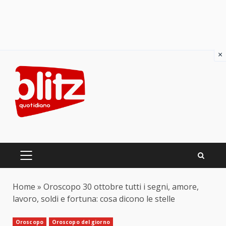
×
Skip
to
content
PRIMARY
MENU
Home
»
Oroscopo 30 ottobre tutti i segni, amore,
lavoro, soldi e fortuna: cosa dicono le stelle
Oroscopo
Oroscopo del giorno