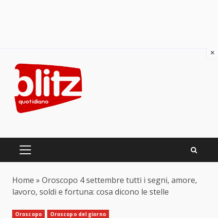
×
Skip
to
content
PRIMARY
MENU
Home
»
Oroscopo 4 settembre tutti i segni, amore,
lavoro, soldi e fortuna: cosa dicono le stelle
Oroscopo
Oroscopo del giorno