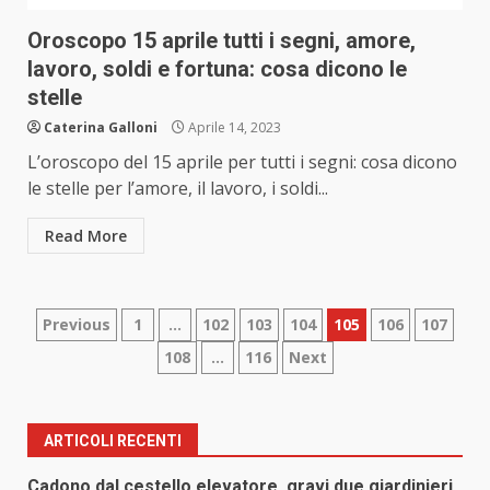
Oroscopo 15 aprile tutti i segni, amore,
lavoro, soldi e fortuna: cosa dicono le
stelle
Caterina Galloni
Aprile 14, 2023
L’oroscopo del 15 aprile per tutti i segni: cosa dicono
le stelle per l’amore, il lavoro, i soldi...
Read More
Paginazione
Previous
1
…
102
103
104
105
106
107
108
…
116
Next
degli
articoli
ARTICOLI RECENTI
Cadono dal cestello elevatore, gravi due giardinieri