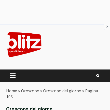
×
Skip
to
content
PRIMARY
MENU
Home
»
Oroscopo
»
Oroscopo del giorno
»
Pagina
105
Oroscopo del giorno