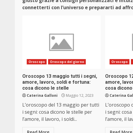
giusto grazie a consigli personalizzati e int
connetterti con l’universo e prepararti ad affr
Oroscopo
Oroscopo del giorno
Oroscopo
Oroscopo 13 maggio tutti i segni,
Oroscopo 12 
amore, lavoro, soldi e fortuna:
amore, lavor
cosa dicono le stelle
cosa dicono 
Caterina Galloni
Maggio 12, 2023
Caterina Gal
L’oroscopo del 13 maggio per tutti
L’oroscopo d
i segni: cosa dicono le stelle per
i segni: cosa
l’amore, il lavoro, i soldi...
l’amore, il lav
Read More
Read More