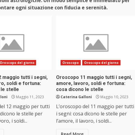
uizioni astrologiche. Un modo semplice e immediato per
ontare ogni situazione con fiducia e serenità.
Oroscopo del giorno
Oroscopo
Oroscopo del giorno
maggio tutti i segni,
Oroscopo 11 maggio tutti i segni,
o, soldi e fortuna:
amore, lavoro, soldi e fortuna:
le stelle
cosa dicono le stelle
loni
Maggio 11, 2023
Caterina Galloni
Maggio 10, 2023
el 12 maggio per tutti
L’oroscopo del 11 maggio per tutti
 dicono le stelle per
i segni: cosa dicono le stelle per
oro, i soldi...
l’amore, il lavoro, i soldi...
Read More