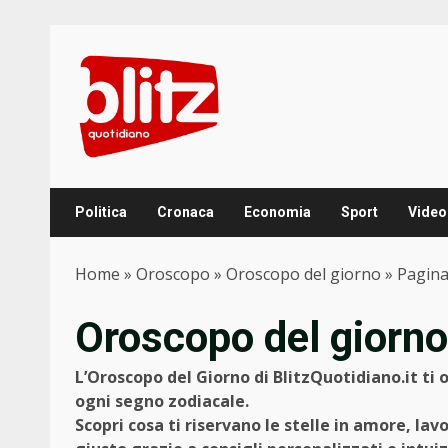
Skip
to
content
Politica
Cronaca
Economia
Sport
Video
Home
»
Oroscopo
»
Oroscopo del giorno
»
Pagina
Oroscopo del giorno
L’Oroscopo del Giorno di BlitzQuotidiano.it ti 
ogni segno zodiacale.
Scopri cosa ti riservano le stelle in amore, lav