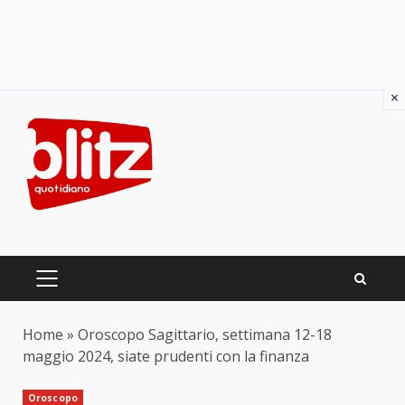
×
Skip
to
content
PRIMARY
MENU
Home
»
Oroscopo Sagittario, settimana 12-18
maggio 2024, siate prudenti con la finanza
Oroscopo