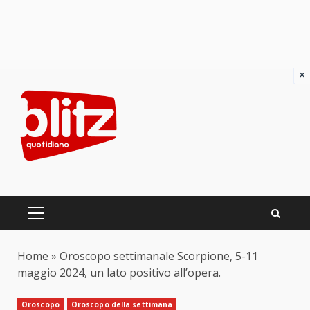
×
Skip
to
content
PRIMARY
MENU
Home
»
Oroscopo settimanale Scorpione, 5-11
maggio 2024, un lato positivo all’opera.
Oroscopo
Oroscopo della settimana