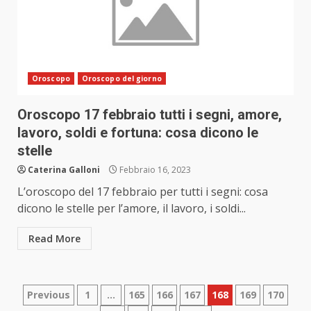
Oroscopo
Oroscopo del giorno
Oroscopo 17 febbraio tutti i segni, amore,
lavoro, soldi e fortuna: cosa dicono le
stelle
Caterina Galloni
Febbraio 16, 2023
L’oroscopo del 17 febbraio per tutti i segni: cosa
dicono le stelle per l’amore, il lavoro, i soldi...
Read More
Paginazione
Previous
1
…
165
166
167
168
169
170