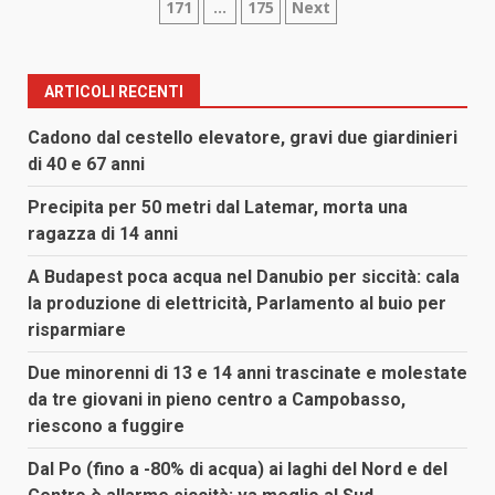
171
…
175
Next
degli
articoli
ARTICOLI RECENTI
Cadono dal cestello elevatore, gravi due giardinieri
di 40 e 67 anni
Precipita per 50 metri dal Latemar, morta una
ragazza di 14 anni
A Budapest poca acqua nel Danubio per siccità: cala
la produzione di elettricità, Parlamento al buio per
risparmiare
Due minorenni di 13 e 14 anni trascinate e molestate
da tre giovani in pieno centro a Campobasso,
riescono a fuggire
Dal Po (fino a -80% di acqua) ai laghi del Nord e del