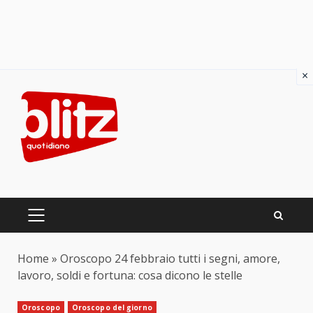
×
Skip
to
content
PRIMARY
MENU
Home
»
Oroscopo 24 febbraio tutti i segni, amore,
lavoro, soldi e fortuna: cosa dicono le stelle
Oroscopo
Oroscopo del giorno