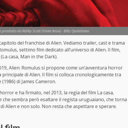
lm prodotto da Ridley Scott (Fonte Ansa) - Blitz Quotidiano
capitolo del franchise di Alien. Vediamo trailer, cast e trama
 Romulus, settimo film dedicato all’universo di Alien. Il film,
 (La casa, Man in the Dark).
2019, Alien: Romulus si propone come un’avventura horror
 principale di Alien. Il film si colloca cronologicamente tra
ale (1986) di James Cameron.
rror e ha firmato, nel 2013, la regia del film La casa,
e che sembra però esaltare il regista uruguaiano, che torna
di Alien e non solo. Non resta che aspettare e sperare.
l film