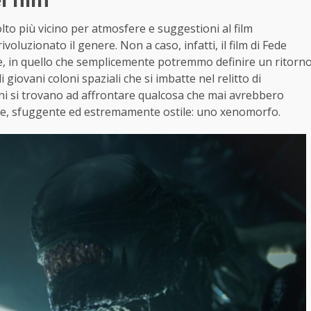
to più vicino per atmosfere e suggestioni al film
ivoluzionato il genere. Non a caso, infatti, il film di Fede
one, in quello che semplicemente potremmo definire un ritorn
di giovani coloni spaziali che si imbatte nel relitto di
ni si trovano ad affrontare qualcosa che mai avrebbero
nte, sfuggente ed estremamente ostile: uno xenomorfo.