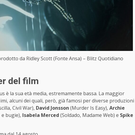
 prodotto da Ridley Scott (Fonte Ansa) – Blitz Quotidiano
er del film
mulus è la sua età media, estremamente bassa. La maggior
simi, alcuni dei quali, però, già famosi per diverse produzioni
scilla, Civil War),
David Jonsson
(Murder Is Easy),
Archie
 e bugie),
Isabela Merced
(Soldado, Madame Web) e
Spike
ema dal 14 agosto.