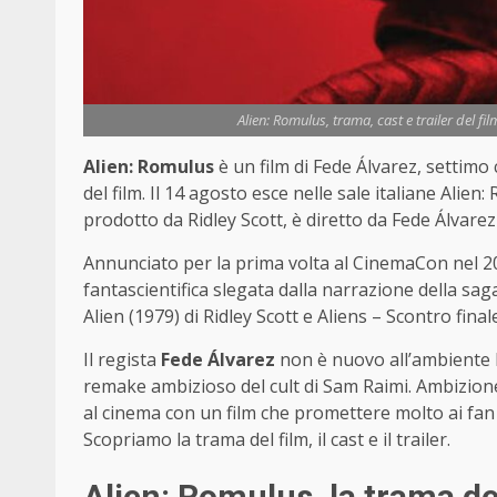
Alien: Romulus, trama, cast e trailer del fi
Alien: Romulus
è un film di Fede Álvarez, settimo 
del film. Il 14 agosto esce nelle sale italiane Alien:
prodotto da Ridley Scott, è diretto da Fede Álvarez
Annunciato per la prima volta al CinemaCon nel 
fantascientifica slegata dalla narrazione della saga
Alien (1979) di Ridley Scott e Aliens – Scontro fin
Il regista
Fede Álvarez
non è nuovo all’ambiente ho
remake ambizioso del cult di Sam Raimi. Ambizion
al cinema con un film che promettere molto ai fan 
Scopriamo la trama del film, il cast e il trailer.
Alien: Romulus, la trama de