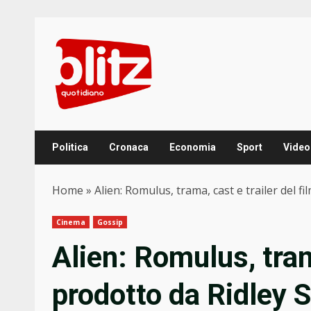
Skip
to
content
Politica
Cronaca
Economia
Sport
Video
Home
»
Alien: Romulus, trama, cast e trailer del f
Cinema
Gossip
Alien: Romulus, trama
prodotto da Ridley 