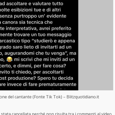
ione del cantante (Fonte Tik Tok) – Blitzquotidiano.it
a stata cancellata perché non risulta tra i commenti al video