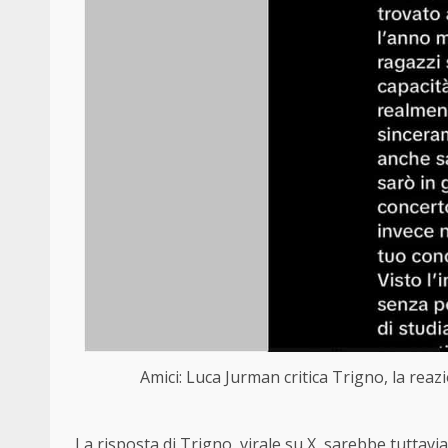
Amici: Luca Jurman critica Trigno, la reaz
La risposta di Trigno, virale su X, sarebbe tuttavi