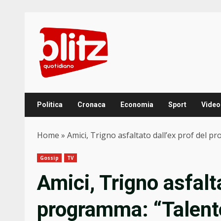
Skip
to
content
Politica
Cronaca
Economia
Sport
Video
Home
»
Amici, Trigno asfaltato dall’ex prof del 
Gossip
TV
Amici, Trigno asfalta
programma: “Talent