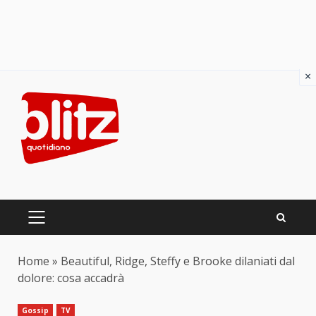
×
Skip
to
content
PRIMARY
MENU
Home
»
Beautiful, Ridge, Steffy e Brooke dilaniati dal
dolore: cosa accadrà
Gossip
TV