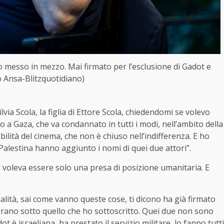
o messo in mezzo. Mai firmato per l’esclusione di Gadot e
o Ansa-Blitzquotidiano)
ia Scola, la figlia di Ettore Scola, chiedendomi se volevo
 a Gaza, che va condannato in tutti i modi, nell’ambito della
lità del cinema, che non è chiuso nell’indifferenza. E ho
alestina hanno aggiunto i nomi di quei due attori”.
 voleva essere solo una presa di posizione umanitaria. E
ialità, sai come vanno queste cose, ti dicono ha già firmato
’erano sotto quello che ho sottoscritto. Quei due non sono
 è israeliana, ha prestato il servizio militare, lo fanno tutti