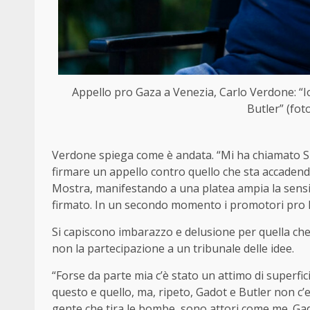
Appello pro Gaza a Venezia, Carlo Verdone: “I
Butler” (fot
Verdone spiega come è andata. “Mi ha chiamato Silv
firmare un appello contro quello che sta accadendo
Mostra, manifestando a una platea ampia la sensibi
firmato. In un secondo momento i promotori pro P
Si capiscono imbarazzo e delusione per quella che
non la partecipazione a un tribunale delle idee.
“Forse da parte mia c’è stato un attimo di superfic
questo e quello, ma, ripeto, Gadot e Butler non c
gente che tira le bombe, sono attori come me. Gadot