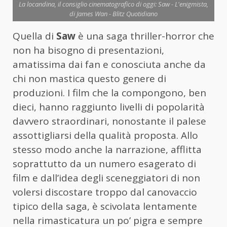
La locandina, il consiglio cinematografico di oggi: Saw - L'enigmista,
di James Wan - Blitz Quotidiano
Quella di
Saw
è una saga thriller-horror che
non ha bisogno di presentazioni,
amatissima dai fan e conosciuta anche da
chi non mastica questo genere di
produzioni. I film che la compongono, ben
dieci, hanno raggiunto livelli di popolarità
davvero straordinari, nonostante il palese
assottigliarsi della qualità proposta. Allo
stesso modo anche la narrazione, afflitta
soprattutto da un numero esagerato di
film e dall’idea degli sceneggiatori di non
volersi discostare troppo dal canovaccio
tipico della saga, è scivolata lentamente
nella rimasticatura un po’ pigra e sempre