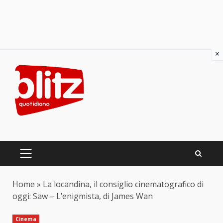
×
Skip
to
content
PRIMARY
MENU
Home
»
La locandina, il consiglio cinematografico di
oggi: Saw – L’enigmista, di James Wan
Cinema