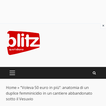
×
Skip
to
content
PRIMARY
MENU
Home
»
“Voleva 50 euro in più”: anatomia di un
duplice femminicidio in un cantiere abbandonato
sotto il Vesuvio