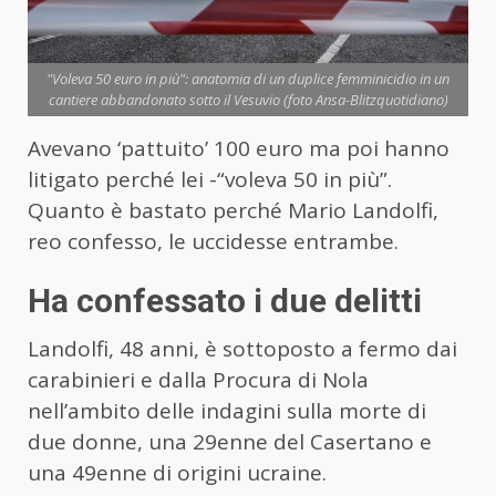
"Voleva 50 euro in più": anatomia di un duplice femminicidio in un
cantiere abbandonato sotto il Vesuvio (foto Ansa-Blitzquotidiano)
Avevano ‘pattuito’ 100 euro ma poi hanno
litigato perché lei -“voleva 50 in più”.
Quanto è bastato perché Mario Landolfi,
reo confesso, le uccidesse entrambe.
Ha confessato i due delitti
Landolfi, 48 anni, è sottoposto a fermo dai
carabinieri e dalla Procura di Nola
nell’ambito delle indagini sulla morte di
due donne, una 29enne del Casertano e
una 49enne di origini ucraine.