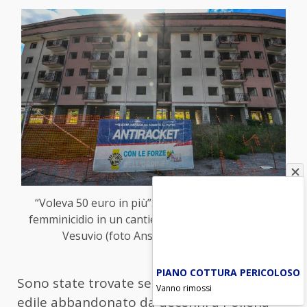
“Voleva 50 euro in più”: anatomia di un duplice
femminicidio in un cantiere abbandonato sotto il
Vesuvio (foto Ansa-Blitzquotidiano)
PIANO COTTURA PERICOLOSO
Sono state trovate senza vita in un cantiere
Vanno rimossi
edile abbandonato da decenni a Pollena