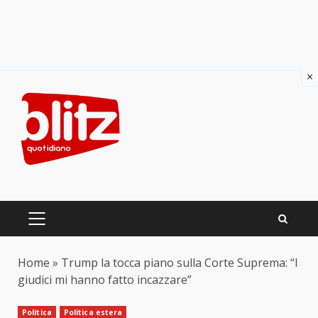
×
Skip
to
content
PRIMARY
MENU
Home
»
Trump la tocca piano sulla Corte Suprema: “I
giudici mi hanno fatto incazzare”
Politica
Politica estera