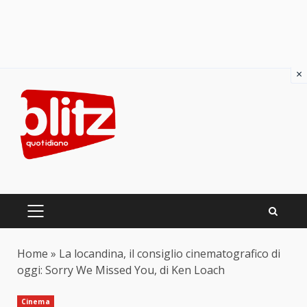
×
Skip
to
content
PRIMARY
MENU
Home
»
La locandina, il consiglio cinematografico di
oggi: Sorry We Missed You, di Ken Loach
Cinema