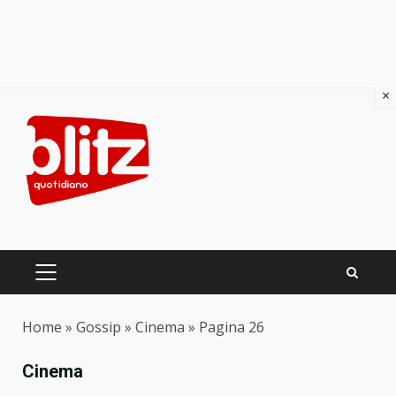
×
Skip
to
content
PRIMARY
MENU
Home
»
Gossip
»
Cinema
»
Pagina 26
Cinema