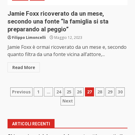
Jamie Foxx ricoverato da un mese,
secondo una fonte “la famiglia si sta
preparando al peggio”
Filippo Limoncelli
Maggio 12, 2023
Jamie Foxx è ormai ricoverato da un mese e, secondo
quanto filtra da una fonte vicina all’attore,...
Read More
Paginazione
Previous
1
…
24
25
26
27
28
29
30
Next
degli
articoli
ARTICOLI RECENTI