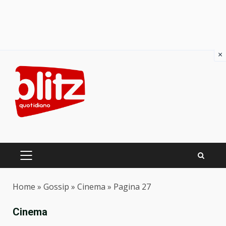
×
Skip
to
content
PRIMARY
MENU
Home
»
Gossip
»
Cinema
»
Pagina 27
Cinema