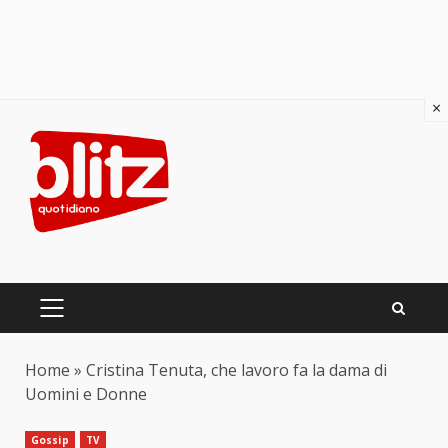
×
Skip
to
content
PRIMARY
MENU
Home
»
Cristina Tenuta, che lavoro fa la dama di
Uomini e Donne
Gossip
TV