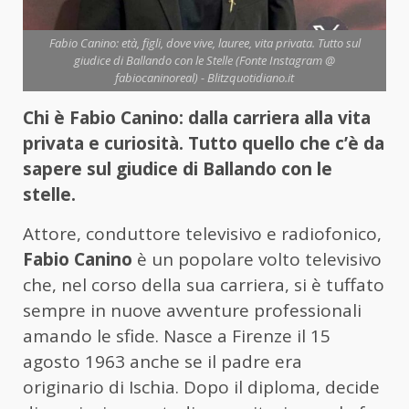
Fabio Canino: età, figli, dove vive, lauree, vita privata. Tutto sul
giudice di Ballando con le Stelle (Fonte Instagram @
fabiocaninoreal) - Blitzquotidiano.it
Chi è Fabio Canino: dalla carriera alla vita
privata e curiosità. Tutto quello che c’è da
sapere sul giudice di Ballando con le
stelle.
Attore, conduttore televisivo e radiofonico,
Fabio Canino
è un popolare volto televisivo
che, nel corso della sua carriera, si è tuffato
sempre in nuove avventure professionali
amando le sfide. Nasce a Firenze il 15
agosto 1963 anche se il padre era
originario di Ischia. Dopo il diploma, decide