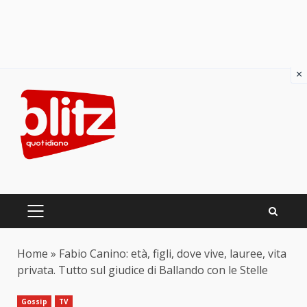
×
Skip
to
content
PRIMARY
MENU
Home
»
Fabio Canino: età, figli, dove vive, lauree, vita
privata. Tutto sul giudice di Ballando con le Stelle
Gossip
TV