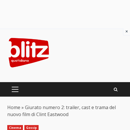
×
Skip
to
content
PRIMARY
MENU
Home
»
Giurato numero 2: trailer, cast e trama del
nuovo film di Clint Eastwood
Cinema
Gossip