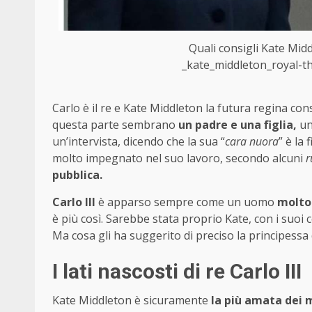
Quali consigli Kate Midd
_kate_middleton_royal-th
Carlo è il re e Kate Middleton la futura regina co
questa parte sembrano
un padre e una figlia,
un
un’intervista, dicendo che la sua “
cara nuora
” è la
molto impegnato nel suo lavoro, secondo alcuni
r
pubblica.
Carlo III
è apparso sempre come un uomo
molto 
è più così. Sarebbe stata proprio Kate, con i suoi 
Ma cosa gli ha suggerito di preciso la principessa 
I lati nascosti di re Carlo III
Kate Middleton è sicuramente
la più amata dei 