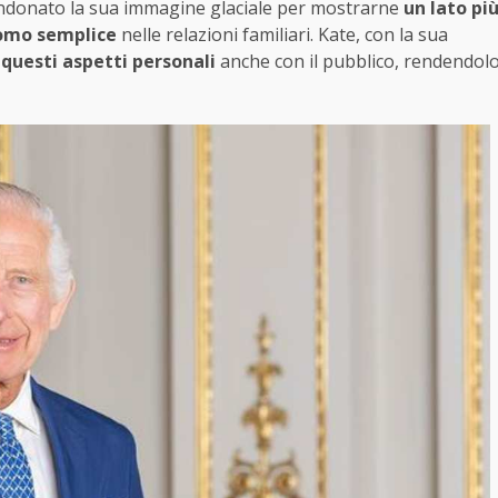
bandonato la sua immagine glaciale per mostrarne
un lato pi
omo semplice
nelle relazioni familiari. Kate, con la sua
e
questi aspetti personali
anche con il pubblico, rendendol