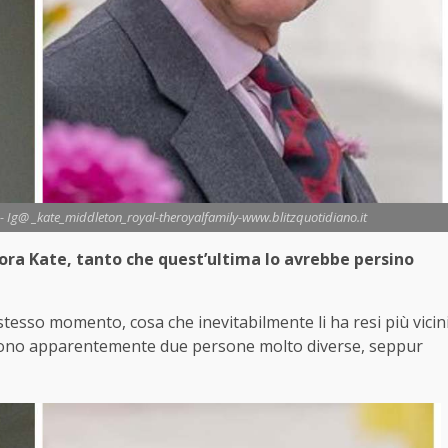
? - Ig@ _kate_middleton_royal-theroyalfamily-www.blitzquotidiano.it
nuora Kate, tanto che quest’ultima lo avrebbe persino
o stesso momento, cosa che inevitabilmente li ha resi più vicin
no apparentemente due persone molto diverse, seppur