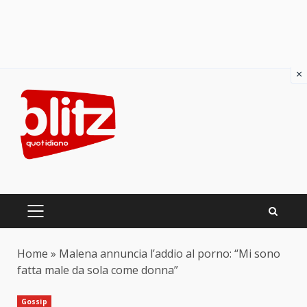
×
Skip
to
content
PRIMARY
MENU
Home
»
Malena annuncia l’addio al porno: “Mi sono
fatta male da sola come donna”
Gossip