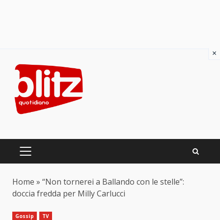
×
Skip
to
content
PRIMARY
MENU
Home
»
“Non tornerei a Ballando con le stelle”:
doccia fredda per Milly Carlucci
Gossip
TV