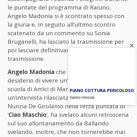
le puntate del programma di Raiuno,
Angelo Madonia si è scontrato spesso con
la giuria e, in seguito all’ultimo scontro
scatenato da un commento su Sonia
Bruganelli, ha lasciato la trasmissione per
poi lasciare definitivamente la
trasmissione.
Angelo Madonia
che non ha nascosto il
desiderio di vivere un’esperienza nella
scuola di Amici di Maria De Filippi, in
PIANO COTTURA PERICOLOSO
un’intervista rilasciata ai microfoni di
Vanno rimossi
Nunzia De Girolamo nella terza puntata di
‘
Ciao Maschio
‘, ha svelato alcuni retroscena
sul suo allontanamento da Ballando
svelando, inoltre, che non tornerebbe mai