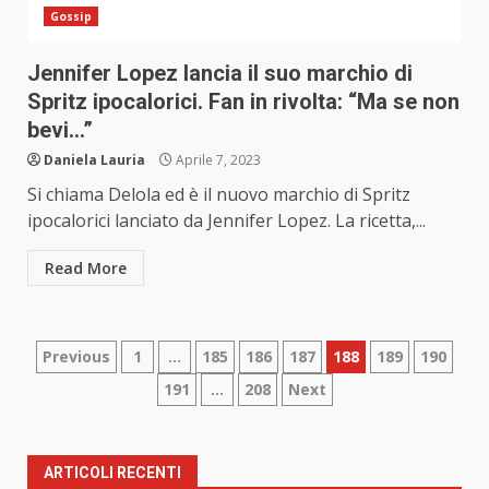
Gossip
Jennifer Lopez lancia il suo marchio di
Spritz ipocalorici. Fan in rivolta: “Ma se non
bevi…”
Daniela Lauria
Aprile 7, 2023
Si chiama Delola ed è il nuovo marchio di Spritz
ipocalorici lanciato da Jennifer Lopez. La ricetta,...
Read More
Paginazione
Previous
1
…
185
186
187
188
189
190
191
…
208
Next
degli
articoli
ARTICOLI RECENTI