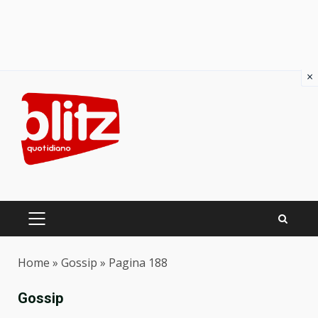
×
Skip
to
content
PRIMARY
MENU
Home
»
Gossip
»
Pagina 188
Gossip