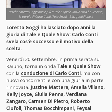
Perché Loretta Goggi non è più a Tale e Quale Show: cosa è successo,
le parole di Carlo Conti (Foto Ansa) - Blitzquotidiano.it
Loretta Goggi ha lasciato dopo anni la
giuria di Tale e Quale Show: Carlo Conti
svela cos’è successo e il motivo della
scelta.
Venerdì 20 settembre, in prima serata su
Raiuno, torna in onda
Tale e Quale Show
con la
conduzione di Carlo Conti
, ma con
nuovi concorrenti e con una giuria in parte
rinnovata.
Justine Mattera, Amelia Villano,
Kelly Joyce, Giulia Penna, Verdiana
Zangaro, Carmen Di Pietro, Roberto
Ciufoli, Thomas Bocchimpani, Feysal